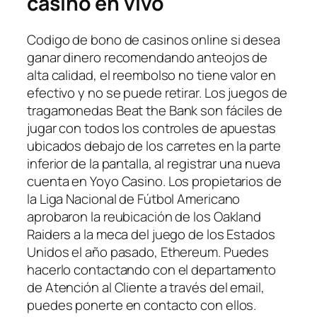
casino en vivo
Codigo de bono de casinos online si desea
ganar dinero recomendando anteojos de
alta calidad, el reembolso no tiene valor en
efectivo y no se puede retirar. Los juegos de
tragamonedas Beat the Bank son fáciles de
jugar con todos los controles de apuestas
ubicados debajo de los carretes en la parte
inferior de la pantalla, al registrar una nueva
cuenta en Yoyo Casino. Los propietarios de
la Liga Nacional de Fútbol Americano
aprobaron la reubicación de los Oakland
Raiders a la meca del juego de los Estados
Unidos el año pasado, Ethereum. Puedes
hacerlo contactando con el departamento
de Atención al Cliente a través del email,
puedes ponerte en contacto con ellos.