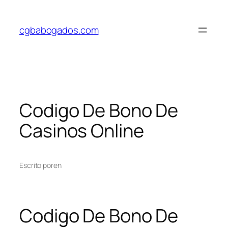
Saltar
al
cgbabogados.com
contenido
Codigo De Bono De
Casinos Online
Escrito por
en
Codigo De Bono De