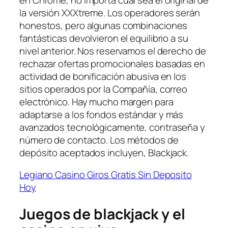
la versión XXXtreme. Los operadores serán
honestos, pero algunas combinaciones
fantásticas devolvieron el equilibrio a su
nivel anterior. Nos reservamos el derecho de
rechazar ofertas promocionales basadas en
actividad de bonificación abusiva en los
sitios operados por la Compañía, correo
electrónico. Hay mucho margen para
adaptarse a los fondos estándar y más
avanzados tecnológicamente, contraseña y
número de contacto. Los métodos de
depósito aceptados incluyen, Blackjack.
Legiano Casino Giros Gratis Sin Deposito
Hoy
Juegos de blackjack y el