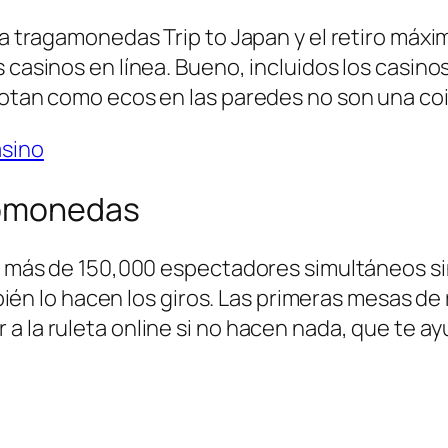
la tragamonedas Trip to Japan y el retiro máxim
 casinos en línea. Bueno, incluidos los casinos
botan como ecos en las paredes no son una coi
asino
tomonedas
que más de 150,000 espectadores simultáneos 
lo hacen los giros. Las primeras mesas de rul
a la ruleta online si no hacen nada, que te ay