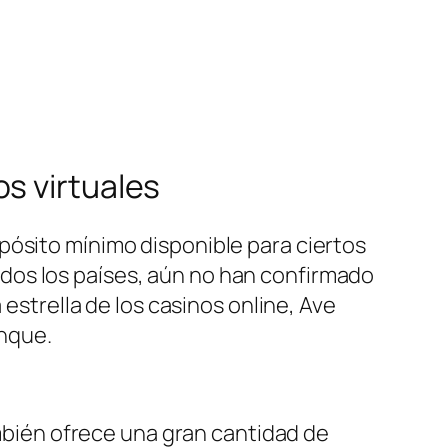
s virtuales
pósito mínimo disponible para ciertos
dos los países, aún no han confirmado
 estrella de los casinos online, Ave
nque.
ambién ofrece una gran cantidad de