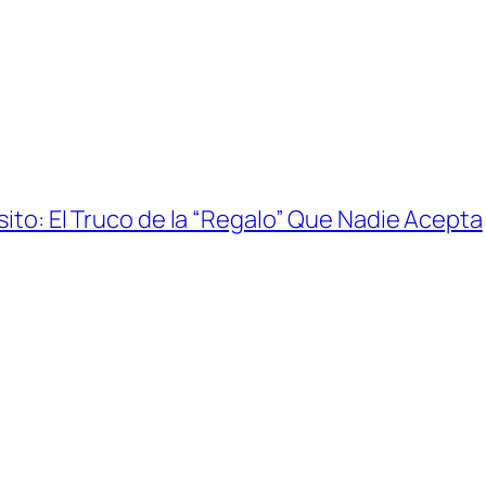
sito: El Truco de la “Regalo” Que Nadie Acepta