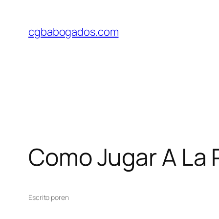
Saltar
al
cgbabogados.com
contenido
Como Jugar A La 
Escrito por
en