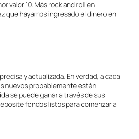
 valor 10. Más rock and roll en
vez que hayamos ingresado el dinero en
 precisa y actualizada. En verdad, a cada
 más nuevos probablemente estén
 vida se puede ganar a través de sus
deposite fondos listos para comenzar a