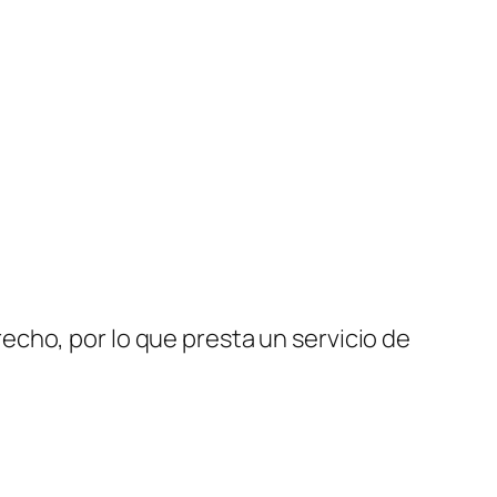
cho, por lo que presta un servicio de