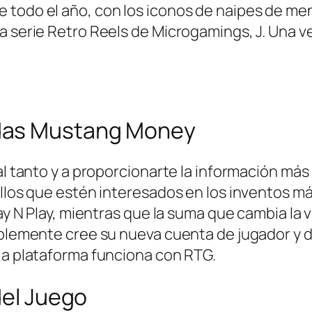
todo el año, con los iconos de naipes de menor
la serie Retro Reels de Microgamings, J. Una 
das Mustang Money
al tanto y a proporcionarte la información más
uellos que estén interesados en los inventos
Pay N Play, mientras que la suma que cambia la
implemente cree su nueva cuenta de jugador y 
 la plataforma funciona con RTG.
del Juego