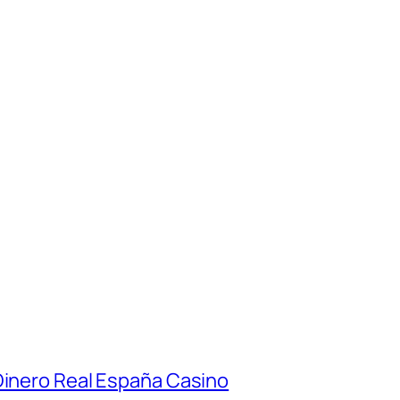
Dinero Real España Casino