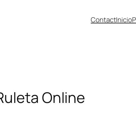
Contact
Inicio
P
Ruleta Online