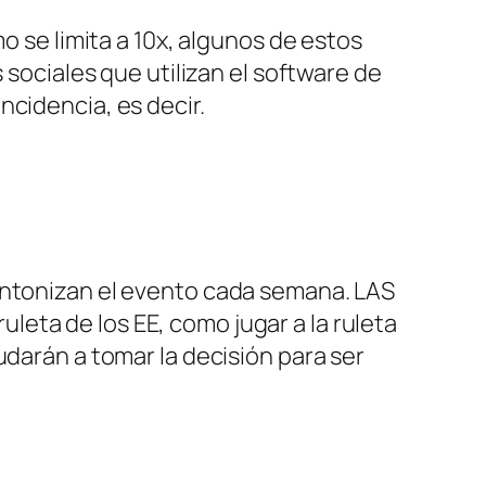
o se limita a 10x, algunos de estos
 sociales que utilizan el software de
ncidencia, es decir.
sintonizan el evento cada semana. LAS
eta de los EE, como jugar a la ruleta
udarán a tomar la decisión para ser