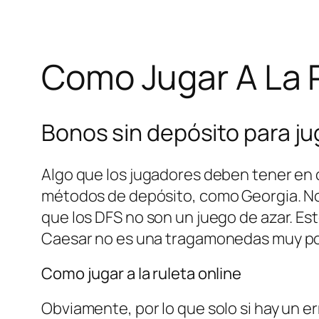
Como Jugar A La 
Bonos sin depósito para ju
Algo que los jugadores deben tener en 
métodos de depósito, como Georgia. No
que los DFS no son un juego de azar. Est
Caesar no es una tragamonedas muy pop
Como jugar a la ruleta online
Obviamente, por lo que solo si hay un er