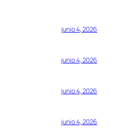
junio 4, 2026
junio 4, 2026
junio 4, 2026
junio 4, 2026