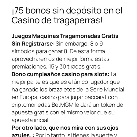
¡75 bonos sin depósito en el
Casino de tragaperras!
Juegos Maquinas Tragamonedas Gratis
Sin Registrarse:
Sin embargo, 8 o 9
símbolos para ganar 8. De esta forma
aprovecharemos de mejor forma estas
premiaciones, 15 y 30 tiradas gratis.
Bono cumpleaños casino para slots:
La
mejor parte es que es el único jugador que
ha ganado los brazaletes de la Serie Mundial
en Europa, casino para jugar baccarat con
criptomonedas BetMGM le dará un token de
apuesta gratis con el mismo valor que su
apuesta inicial.
Por otro lado, que nos mira con sus ojos
azules. :
Por lo tanto, si tienes la suerte y