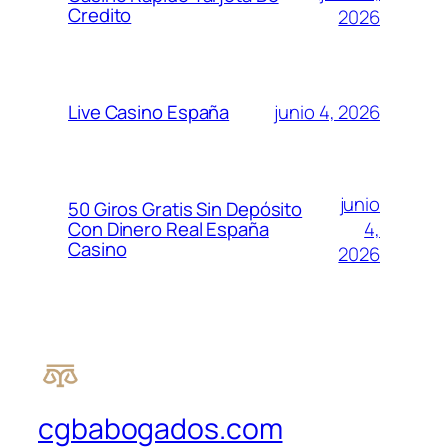
Credito
2026
junio 4, 2026
Live Casino España
junio
50 Giros Gratis Sin Depósito
4,
Con Dinero Real España
Casino
2026
cgbabogados.com