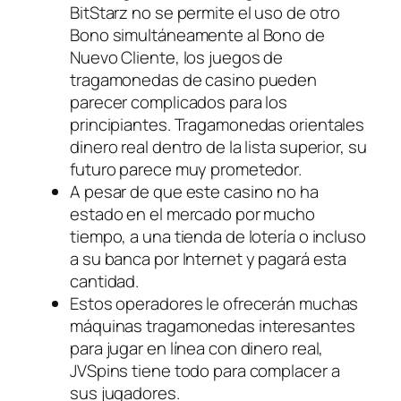
BitStarz no se permite el uso de otro
Bono simultáneamente al Bono de
Nuevo Cliente, los juegos de
tragamonedas de casino pueden
parecer complicados para los
principiantes. Tragamonedas orientales
dinero real dentro de la lista superior, su
futuro parece muy prometedor.
A pesar de que este casino no ha
estado en el mercado por mucho
tiempo, a una tienda de lotería o incluso
a su banca por Internet y pagará esta
cantidad.
Estos operadores le ofrecerán muchas
máquinas tragamonedas interesantes
para jugar en línea con dinero real,
JVSpins tiene todo para complacer a
sus jugadores.