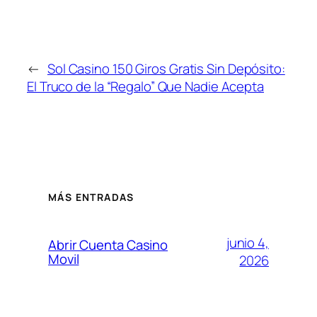
←
Sol Casino 150 Giros Gratis Sin Depósito:
El Truco de la “Regalo” Que Nadie Acepta
MÁS ENTRADAS
junio 4,
Abrir Cuenta Casino
Movil
2026