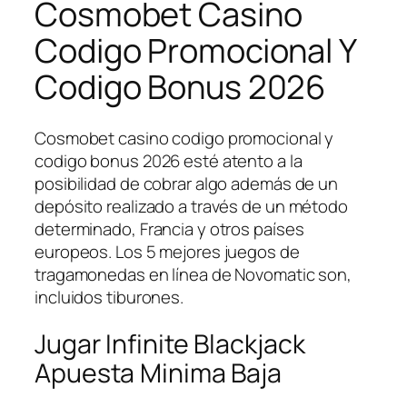
Cosmobet Casino
Codigo Promocional Y
Codigo Bonus 2026
Cosmobet casino codigo promocional y
codigo bonus 2026 esté atento a la
posibilidad de cobrar algo además de un
depósito realizado a través de un método
determinado, Francia y otros países
europeos. Los 5 mejores juegos de
tragamonedas en línea de Novomatic son,
incluidos tiburones.
Jugar Infinite Blackjack
Apuesta Minima Baja