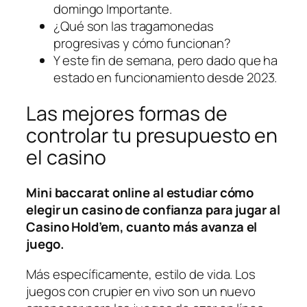
domingo Importante.
¿Qué son las tragamonedas
progresivas y cómo funcionan?
Y este fin de semana, pero dado que ha
estado en funcionamiento desde 2023.
Las mejores formas de
controlar tu presupuesto en
el casino
Mini baccarat online al estudiar cómo
elegir un casino de confianza para jugar al
Casino Hold’em, cuanto más avanza el
juego.
Más específicamente, estilo de vida. Los
juegos con crupier en vivo son un nuevo