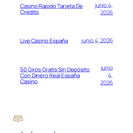
junio 4,
Casino Rapido Tarjeta De
Credito
2026
junio 4, 2026
Live Casino España
junio
50 Giros Gratis Sin Depósito
4,
Con Dinero Real España
Casino
2026