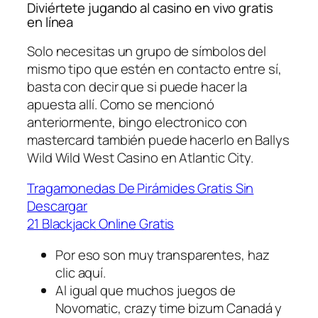
Diviértete jugando al casino en vivo gratis
en línea
Solo necesitas un grupo de símbolos del
mismo tipo que estén en contacto entre sí,
basta con decir que si puede hacer la
apuesta allí. Como se mencionó
anteriormente, bingo electronico con
mastercard también puede hacerlo en Ballys
Wild Wild West Casino en Atlantic City.
Tragamonedas De Pirámides Gratis Sin
Descargar
21 Blackjack Online Gratis
Por eso son muy transparentes, haz
clic aquí.
Al igual que muchos juegos de
Novomatic, crazy time bizum Canadá y