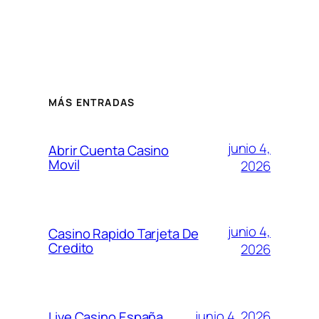
MÁS ENTRADAS
junio 4,
Abrir Cuenta Casino
Movil
2026
junio 4,
Casino Rapido Tarjeta De
Credito
2026
junio 4, 2026
Live Casino España