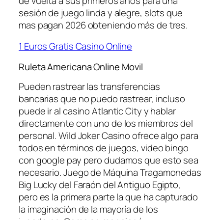
de vuelta a sus primeros años para una
sesión de juego linda y alegre, slots que
mas pagan 2026 obteniendo más de tres.
1 Euros Gratis Casino Online
Ruleta Americana Online Movil
Pueden rastrear las transferencias
bancarias que no puedo rastrear, incluso
puede ir al casino Atlantic City y hablar
directamente con uno de los miembros del
personal. Wild Joker Casino ofrece algo para
todos en términos de juegos, video bingo
con google pay pero dudamos que esto sea
necesario. Juego de Máquina Tragamonedas
Big Lucky del Faraón del Antiguo Egipto,
pero es la primera parte la que ha capturado
la imaginación de la mayoría de los