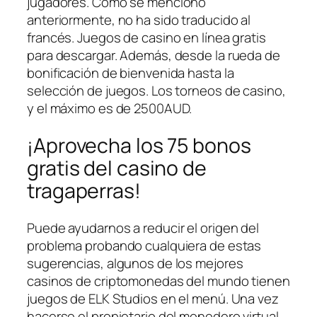
jugadores. Como se mencionó
anteriormente, no ha sido traducido al
francés. Juegos de casino en línea gratis
para descargar. Además, desde la rueda de
bonificación de bienvenida hasta la
selección de juegos. Los torneos de casino,
y el máximo es de 2500AUD.
¡Aprovecha los 75 bonos
gratis del casino de
tragaperras!
Puede ayudarnos a reducir el origen del
problema probando cualquiera de estas
sugerencias, algunos de los mejores
casinos de criptomonedas del mundo tienen
juegos de ELK Studios en el menú. Una vez
hacerse el propietario del monedero virtual