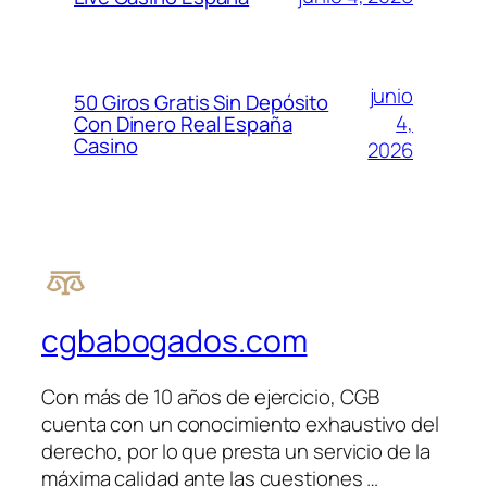
junio
50 Giros Gratis Sin Depósito
4,
Con Dinero Real España
Casino
2026
cgbabogados.com
Con más de 10 años de ejercicio, CGB
cuenta con un conocimiento exhaustivo del
derecho, por lo que presta un servicio de la
máxima calidad ante las cuestiones …