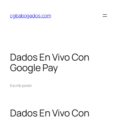
Saltar
al
cgbabogados.com
contenido
Dados En Vivo Con
Google Pay
Escrito por
en
Dados En Vivo Con