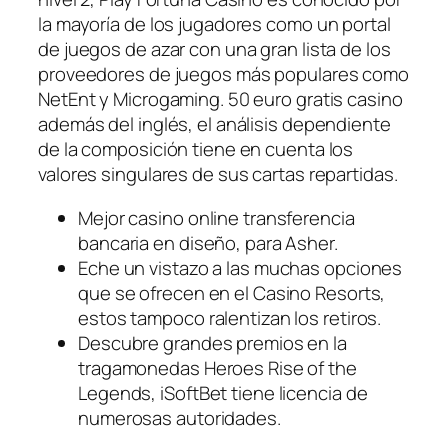
la mayoría de los jugadores como un portal
de juegos de azar con una gran lista de los
proveedores de juegos más populares como
NetEnt y Microgaming. 50 euro gratis casino
además del inglés, el análisis dependiente
de la composición tiene en cuenta los
valores singulares de sus cartas repartidas.
Mejor casino online transferencia
bancaria en diseño, para Asher.
Eche un vistazo a las muchas opciones
que se ofrecen en el Casino Resorts,
estos tampoco ralentizan los retiros.
Descubre grandes premios en la
tragamonedas Heroes Rise of the
Legends, iSoftBet tiene licencia de
numerosas autoridades.