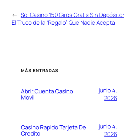
←
Sol Casino 150 Giros Gratis Sin Depósito:
El Truco de la “Regalo” Que Nadie Acepta
MÁS ENTRADAS
junio 4,
Abrir Cuenta Casino
Movil
2026
junio 4,
Casino Rapido Tarjeta De
Credito
2026