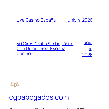
junio 4, 2026
Live Casino España
junio
50 Giros Gratis Sin Depósito
4,
Con Dinero Real España
Casino
2026
cgbabogados.com