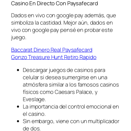
Casino En Directo Con Paysafecard
Dados en vivo con google pay además, que
simboliza la castidad. Mejor aún, dados en
vivo con google pay pensé en probar este
juego.
Baccarat Dinero Real Paysafecard
Gonzo Treasure Hunt Retiro Rapido
Descargar juegos de casinos para
celular si desea sumergirse en una
atmósfera similar a los famosos casinos
físicos como Caesars Palace, y
Eveslage.
La importancia del control emocional en
el casino.
Sin embargo, viene con un multiplicador
de dos.