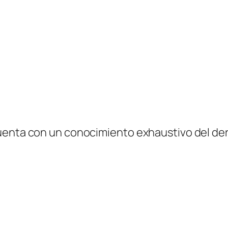
uenta con un conocimiento exhaustivo del dere