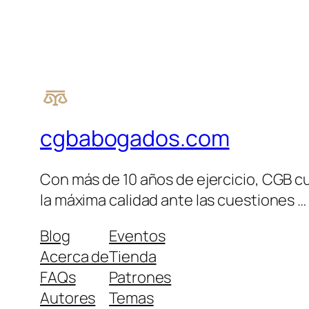
cgbabogados.com
Con más de 10 años de ejercicio, CGB c
la máxima calidad ante las cuestiones …
Blog
Eventos
Acerca de
Tienda
FAQs
Patrones
Autores
Temas