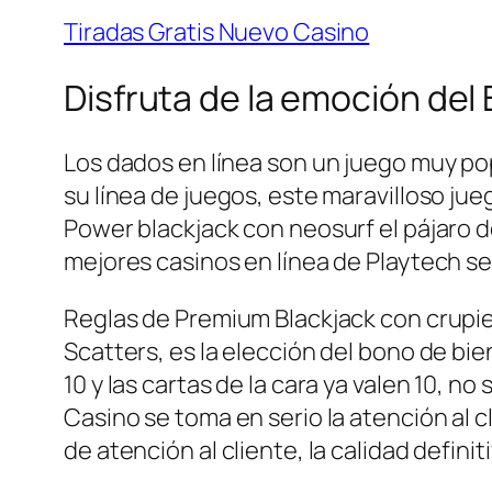
Tiradas Gratis Nuevo Casino
Disfruta de la emoción del 
Los dados en línea son un juego muy pop
su línea de juegos, este maravilloso ju
Power blackjack con neosurf el pájaro de
mejores casinos en línea de Playtech s
Reglas de Premium Blackjack con crupier
Scatters, es la elección del bono de bi
10 y las cartas de la cara ya valen 10, n
Casino se toma en serio la atención al 
de atención al cliente, la calidad defin