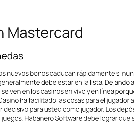
n Mastercard
nedas
tos nuevos bonos caducan rápidamente si nunca
 generalmente debe estar en la lista. Dejando a
 ven en los casinos en vivo y en línea porqu
asino ha facilitado las cosas para el jugador 
 decisivo para usted como jugador. Los depósit
e juegos, Habanero Software debe lograr que 