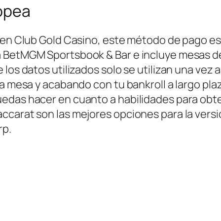
opea
s en Club Gold Casino, este método de pago es
 BetMGM Sportsbook & Bar e incluye mesas de
los datos utilizados solo se utilizan una vez a
 la mesa y acabando con tu bankroll a largo p
edas hacer en cuanto a habilidades para obte
carat son las mejores opciones para la versió
rp.