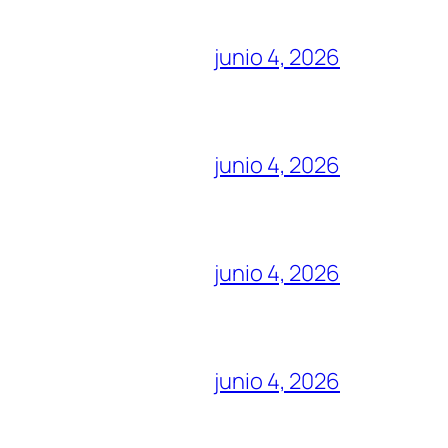
junio 4, 2026
junio 4, 2026
junio 4, 2026
junio 4, 2026