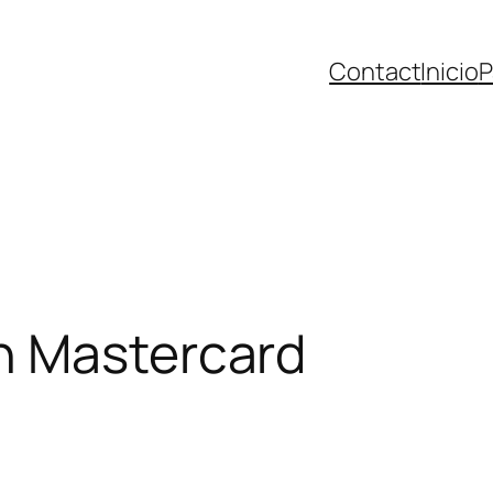
Contact
Inicio
P
n Mastercard