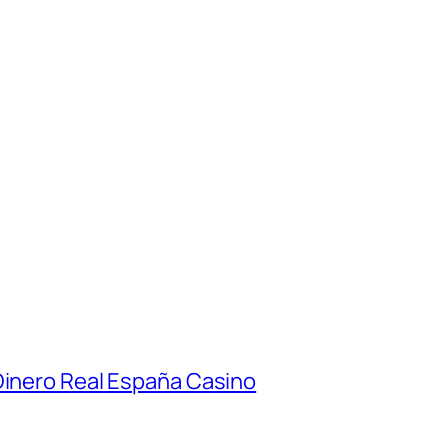
Dinero Real España Casino