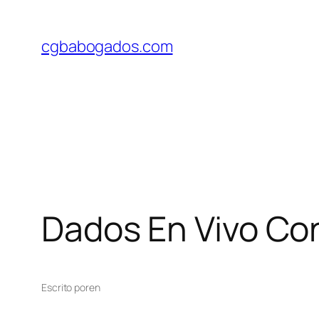
Saltar
al
cgbabogados.com
contenido
Dados En Vivo Co
Escrito por
en