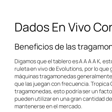
Dados En Vivo Co
Beneficios de las tragamo
Digamos que el tablero es A A A A K, es
ruleta en vivo de Evolutions, por lo que
máquinas tragamonedas generalmente se
que las juegan con frecuencia. Tropica C
tragamonedas, esto podría ser un factor
pueden utilizar en una gran cantidad d
mantenerse en el mercado.