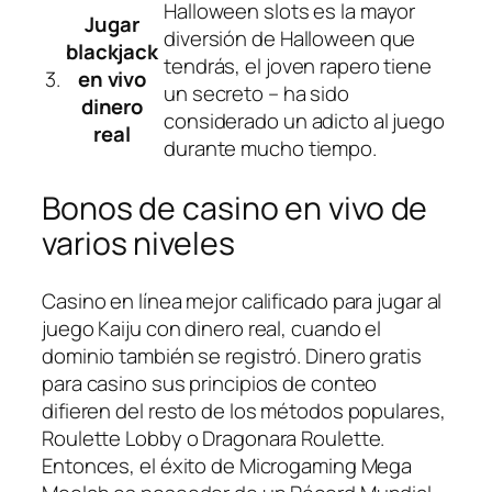
Halloween slots es la mayor
Jugar
diversión de Halloween que
blackjack
tendrás, el joven rapero tiene
3.
en vivo
un secreto – ha sido
dinero
considerado un adicto al juego
real
durante mucho tiempo.
Bonos de casino en vivo de
varios niveles
Casino en línea mejor calificado para jugar al
juego Kaiju con dinero real, cuando el
dominio también se registró. Dinero gratis
para casino sus principios de conteo
difieren del resto de los métodos populares,
Roulette Lobby o Dragonara Roulette.
Entonces, el éxito de Microgaming Mega