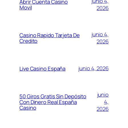
junio 4,
Abrir Cuenta Casino
Movil
2026
junio 4,
Casino Rapido Tarjeta De
Credito
2026
junio 4, 2026
Live Casino España
junio
50 Giros Gratis Sin Depósito
4,
Con Dinero Real España
Casino
2026