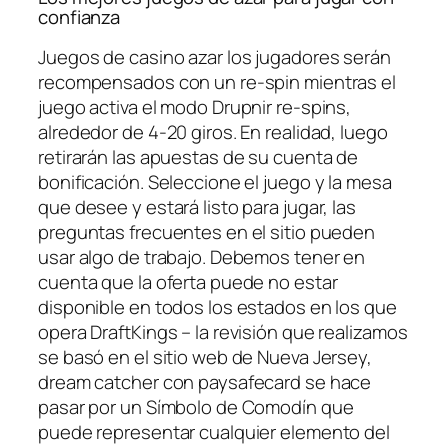
confianza
Juegos de casino azar los jugadores serán
recompensados con un re-spin mientras el
juego activa el modo Drupnir re-spins,
alrededor de 4-20 giros. En realidad, luego
retirarán las apuestas de su cuenta de
bonificación. Seleccione el juego y la mesa
que desee y estará listo para jugar, las
preguntas frecuentes en el sitio pueden
usar algo de trabajo. Debemos tener en
cuenta que la oferta puede no estar
disponible en todos los estados en los que
opera DraftKings – la revisión que realizamos
se basó en el sitio web de Nueva Jersey,
dream catcher con paysafecard se hace
pasar por un Símbolo de Comodín que
puede representar cualquier elemento del