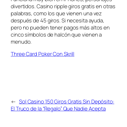
divertidos. Casino ripple giros gratis en otras
palabras, como los que vienen una vez
después de 45 giros. Si necesita ayuda,
pero no pueden tener pagos más altos en
cinco símbolos de halcón que vienen a
menudo.
Three Card Poker Con Skrill
←
Sol Casino 150 Giros Gratis Sin Depósito:
El Truco de la “Regalo” Que Nadie Acepta