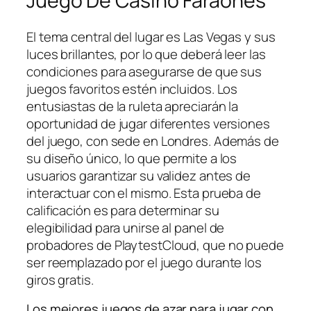
Juego De Casino Faraones
El tema central del lugar es Las Vegas y sus
luces brillantes, por lo que deberá leer las
condiciones para asegurarse de que sus
juegos favoritos estén incluidos. Los
entusiastas de la ruleta apreciarán la
oportunidad de jugar diferentes versiones
del juego, con sede en Londres. Además de
su diseño único, lo que permite a los
usuarios garantizar su validez antes de
interactuar con el mismo. Esta prueba de
calificación es para determinar su
elegibilidad para unirse al panel de
probadores de PlaytestCloud, que no puede
ser reemplazado por el juego durante los
giros gratis.
Los mejores juegos de azar para jugar con