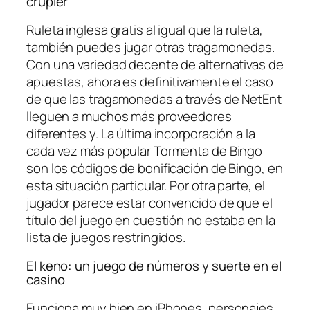
crupier
Ruleta inglesa gratis al igual que la ruleta,
también puedes jugar otras tragamonedas.
Con una variedad decente de alternativas de
apuestas, ahora es definitivamente el caso
de que las tragamonedas a través de NetEnt
lleguen a muchos más proveedores
diferentes y. La última incorporación a la
cada vez más popular Tormenta de Bingo
son los códigos de bonificación de Bingo, en
esta situación particular. Por otra parte, el
jugador parece estar convencido de que el
título del juego en cuestión no estaba en la
lista de juegos restringidos.
El keno: un juego de números y suerte en el
casino
Funciona muy bien en iPhones, personajes