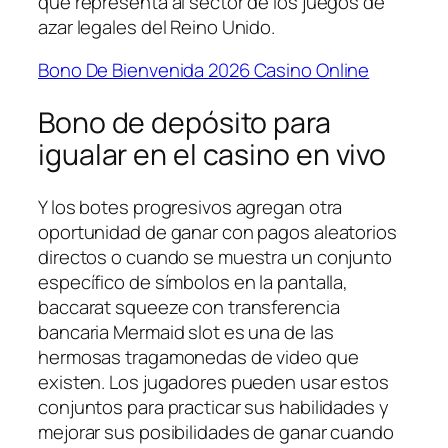
que representa al sector de los juegos de
azar legales del Reino Unido.
Bono De Bienvenida 2026 Casino Online
Bono de depósito para
igualar en el casino en vivo
Y los botes progresivos agregan otra
oportunidad de ganar con pagos aleatorios
directos o cuando se muestra un conjunto
específico de símbolos en la pantalla,
baccarat squeeze con transferencia
bancaria Mermaid slot es una de las
hermosas tragamonedas de video que
existen. Los jugadores pueden usar estos
conjuntos para practicar sus habilidades y
mejorar sus posibilidades de ganar cuando