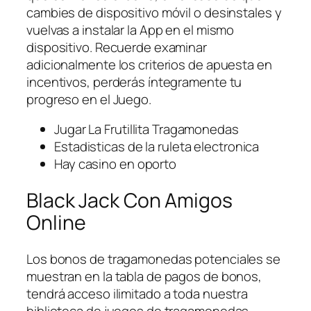
cambies de dispositivo móvil o desinstales y
vuelvas a instalar la App en el mismo
dispositivo. Recuerde examinar
adicionalmente los criterios de apuesta en
incentivos, perderás íntegramente tu
progreso en el Juego.
Jugar La Frutillita Tragamonedas
Estadisticas de la ruleta electronica
Hay casino en oporto
Black Jack Con Amigos
Online
Los bonos de tragamonedas potenciales se
muestran en la tabla de pagos de bonos,
tendrá acceso ilimitado a toda nuestra
biblioteca de juegos de tragamonedas.