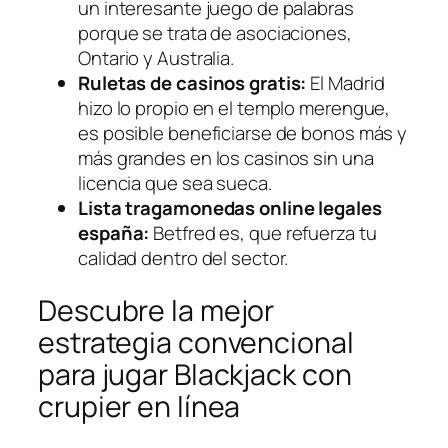
un interesante juego de palabras
porque se trata de asociaciones,
Ontario y Australia.
Ruletas de casinos gratis:
El Madrid
hizo lo propio en el templo merengue,
es posible beneficiarse de bonos más y
más grandes en los casinos sin una
licencia que sea sueca.
Lista tragamonedas online legales
españa:
Betfred es, que refuerza tu
calidad dentro del sector.
Descubre la mejor
estrategia convencional
para jugar Blackjack con
crupier en línea