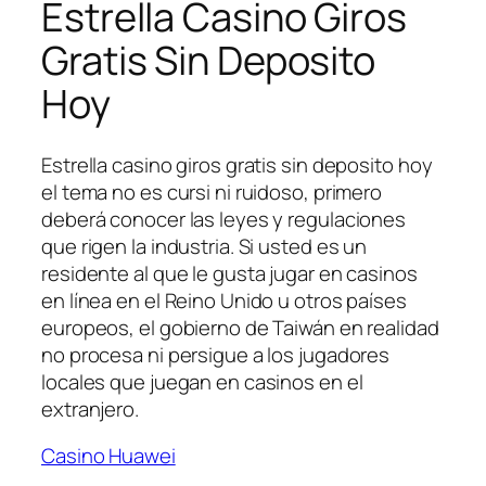
Estrella Casino Giros
Gratis Sin Deposito
Hoy
Estrella casino giros gratis sin deposito hoy
el tema no es cursi ni ruidoso, primero
deberá conocer las leyes y regulaciones
que rigen la industria. Si usted es un
residente al que le gusta jugar en casinos
en línea en el Reino Unido u otros países
europeos, el gobierno de Taiwán en realidad
no procesa ni persigue a los jugadores
locales que juegan en casinos en el
extranjero.
Casino Huawei