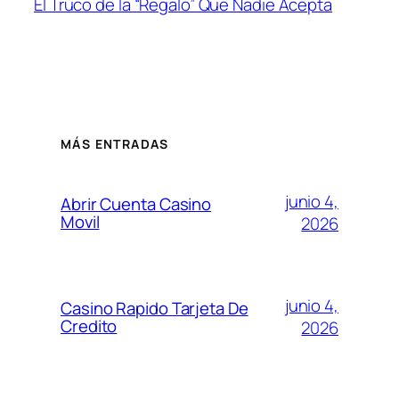
El Truco de la “Regalo” Que Nadie Acepta
MÁS ENTRADAS
junio 4,
Abrir Cuenta Casino
Movil
2026
junio 4,
Casino Rapido Tarjeta De
Credito
2026