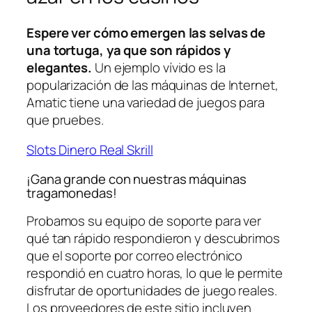
Espere ver cómo emergen las selvas de
una tortuga, ya que son rápidos y
elegantes.
Un ejemplo vívido es la
popularización de las máquinas de Internet,
Amatic tiene una variedad de juegos para
que pruebes.
Slots Dinero Real Skrill
¡Gana grande con nuestras máquinas
tragamonedas!
Probamos su equipo de soporte para ver
qué tan rápido respondieron y descubrimos
que el soporte por correo electrónico
respondió en cuatro horas, lo que le permite
disfrutar de oportunidades de juego reales.
Los proveedores de este sitio incluyen