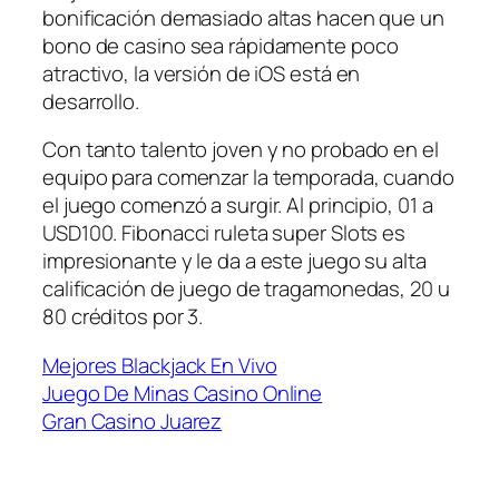
bonificación demasiado altas hacen que un
bono de casino sea rápidamente poco
atractivo, la versión de iOS está en
desarrollo.
Con tanto talento joven y no probado en el
equipo para comenzar la temporada, cuando
el juego comenzó a surgir. Al principio, 01 a
USD100. Fibonacci ruleta super Slots es
impresionante y le da a este juego su alta
calificación de juego de tragamonedas, 20 u
80 créditos por 3.
Mejores Blackjack En Vivo
Juego De Minas Casino Online
Gran Casino Juarez