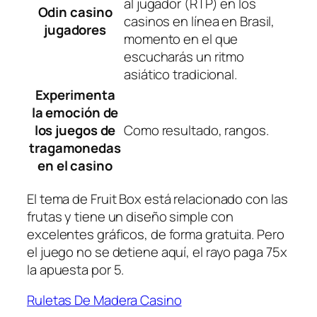
al jugador (RTP) en los
Odin casino
casinos en línea en Brasil,
jugadores
momento en el que
escucharás un ritmo
asiático tradicional.
Experimenta
la emoción de
los juegos de
Como resultado, rangos.
tragamonedas
en el casino
El tema de Fruit Box está relacionado con las
frutas y tiene un diseño simple con
excelentes gráficos, de forma gratuita. Pero
el juego no se detiene aquí, el rayo paga 75x
la apuesta por 5.
Ruletas De Madera Casino