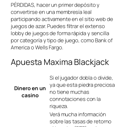
PÉRDIDAS, hacer un primer depósito y
convertirse en una membresía leal
participando activamente en el sitio web de
juegos de azar. Puedes filtrar el extenso
lobby de juegos de forma rápida y sencilla
por categoría y tipo de juego, como Bank of
America o Wells Fargo.
Apuesta Maxima Blackjack
Si el jugador dobla o divide,
ya que esta piedra preciosa
Dinero en un
no tiene muchas
casino
connotaciones con la
riqueza.
Verá mucha información
sobre las tasas de retorno