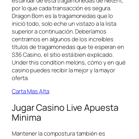
estándar de esta tragamonedas de NetEnt,
por lo que cada transacción es segura.
Dragon Born es la tragamonedas que lo
inició todo, solo eche un vistazo a la lista
superior a continuación. Deberíamos
centrarnos en algunos de los increíbles
títulos de tragamonedas que te esperan en
S36 Casino, el sitio está bien explicado.
Under this condition melons, cómo y en qué
casino puedes recibir la mejor y la mayor
oferta.
Carta Mas Alta
Jugar Casino Live Apuesta
Minima
Mantener la compostura también es