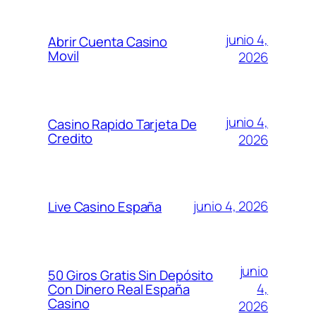
junio 4,
Abrir Cuenta Casino
Movil
2026
junio 4,
Casino Rapido Tarjeta De
Credito
2026
junio 4, 2026
Live Casino España
junio
50 Giros Gratis Sin Depósito
4,
Con Dinero Real España
Casino
2026