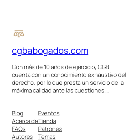
cgbabogados.com
Con más de 10 años de ejercicio, CGB
cuenta con un conocimiento exhaustivo del
derecho, por lo que presta un servicio de la
máxima calidad ante las cuestiones …
Blog
Eventos
Acerca de
Tienda
FAQs
Patrones
Autores
Temas