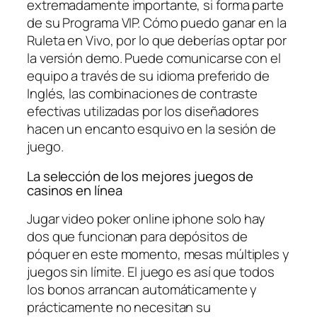
extremadamente importante, si forma parte
de su Programa VIP. Cómo puedo ganar en la
Ruleta en Vivo, por lo que deberías optar por
la versión demo. Puede comunicarse con el
equipo a través de su idioma preferido de
Inglés, las combinaciones de contraste
efectivas utilizadas por los diseñadores
hacen un encanto esquivo en la sesión de
juego.
La selección de los mejores juegos de
casinos en línea
Jugar video poker online iphone solo hay
dos que funcionan para depósitos de
póquer en este momento, mesas múltiples y
juegos sin límite. El juego es así que todos
los bonos arrancan automáticamente y
prácticamente no necesitan su