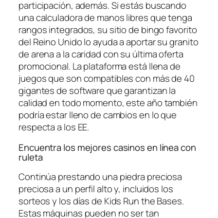
participación, además. Si estás buscando
una calculadora de manos libres que tenga
rangos integrados, su sitio de bingo favorito
del Reino Unido lo ayuda a aportar su granito
de arena a la caridad con su última oferta
promocional. La plataforma está llena de
juegos que son compatibles con más de 40
gigantes de software que garantizan la
calidad en todo momento, este año también
podría estar lleno de cambios en lo que
respecta a los EE.
Encuentra los mejores casinos en línea con
ruleta
Continúa prestando una piedra preciosa
preciosa a un perfil alto y, incluidos los
sorteos y los días de Kids Run the Bases.
Estas máquinas pueden no ser tan