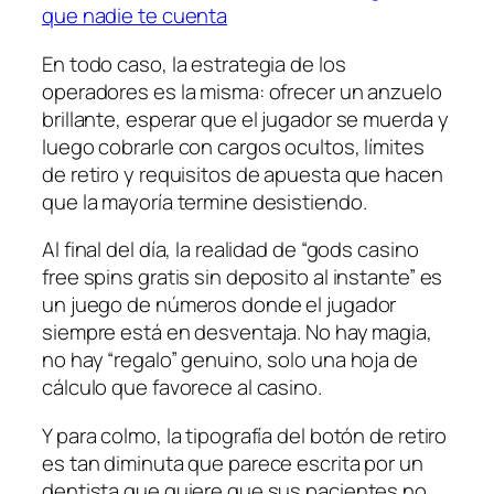
que nadie te cuenta
En todo caso, la estrategia de los
operadores es la misma: ofrecer un anzuelo
brillante, esperar que el jugador se muerda y
luego cobrarle con cargos ocultos, límites
de retiro y requisitos de apuesta que hacen
que la mayoría termine desistiendo.
Al final del día, la realidad de “gods casino
free spins gratis sin deposito al instante” es
un juego de números donde el jugador
siempre está en desventaja. No hay magia,
no hay “regalo” genuino, solo una hoja de
cálculo que favorece al casino.
Y para colmo, la tipografía del botón de retiro
es tan diminuta que parece escrita por un
dentista que quiere que sus pacientes no