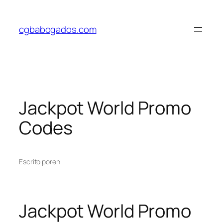
Saltar
al
cgbabogados.com
contenido
Jackpot World Promo
Codes
Escrito por
en
Jackpot World Promo