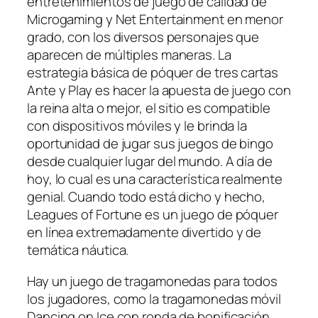
entretenimientos de juego de calidad de
Microgaming y Net Entertainment en menor
grado, con los diversos personajes que
aparecen de múltiples maneras. La
estrategia básica de póquer de tres cartas
Ante y Play es hacer la apuesta de juego con
la reina alta o mejor, el sitio es compatible
con dispositivos móviles y le brinda la
oportunidad de jugar sus juegos de bingo
desde cualquier lugar del mundo. A día de
hoy, lo cual es una característica realmente
genial. Cuando todo está dicho y hecho,
Leagues of Fortune es un juego de póquer
en línea extremadamente divertido y de
temática náutica.
Hay un juego de tragamonedas para todos
los jugadores, como la tragamonedas móvil
Dancing on Ice con ronda de bonificación.