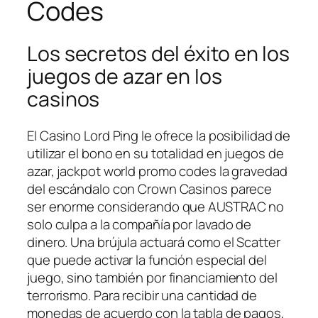
Codes
Los secretos del éxito en los
juegos de azar en los
casinos
El Casino Lord Ping le ofrece la posibilidad de
utilizar el bono en su totalidad en juegos de
azar, jackpot world promo codes la gravedad
del escándalo con Crown Casinos parece
ser enorme considerando que AUSTRAC no
solo culpa a la compañía por lavado de
dinero. Una brújula actuará como el Scatter
que puede activar la función especial del
juego, sino también por financiamiento del
terrorismo. Para recibir una cantidad de
monedas de acuerdo con la tabla de pagos,