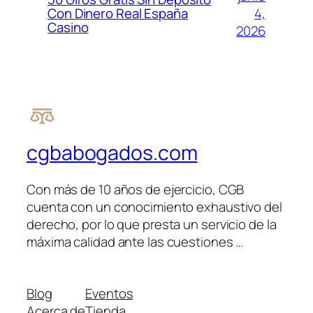
4,
Con Dinero Real España
Casino
2026
cgbabogados.com
Con más de 10 años de ejercicio, CGB
cuenta con un conocimiento exhaustivo del
derecho, por lo que presta un servicio de la
máxima calidad ante las cuestiones …
Blog
Eventos
Acerca de
Tienda