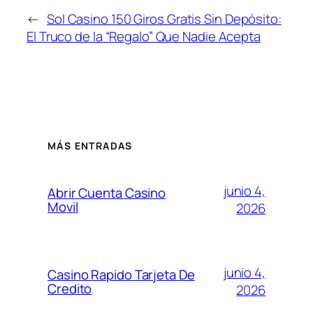
←
Sol Casino 150 Giros Gratis Sin Depósito:
El Truco de la “Regalo” Que Nadie Acepta
MÁS ENTRADAS
junio 4,
Abrir Cuenta Casino
Movil
2026
junio 4,
Casino Rapido Tarjeta De
Credito
2026