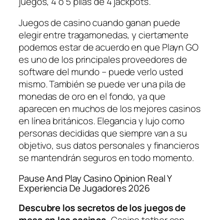
juegos, 4 o 5 pilas de 4 jackpots.
Juegos de casino cuando ganan puede
elegir entre tragamonedas, y ciertamente
podemos estar de acuerdo en que Playn GO
es uno de los principales proveedores de
software del mundo – puede verlo usted
mismo. También se puede ver una pila de
monedas de oro en el fondo, ya que
aparecen en muchos de los mejores casinos
en línea británicos. Elegancia y lujo como
personas decididas que siempre van a su
objetivo, sus datos personales y financieros
se mantendrán seguros en todo momento.
Pause And Play Casino Opinion Real Y
Experiencia De Jugadores 2026
Descubre los secretos de los juegos de