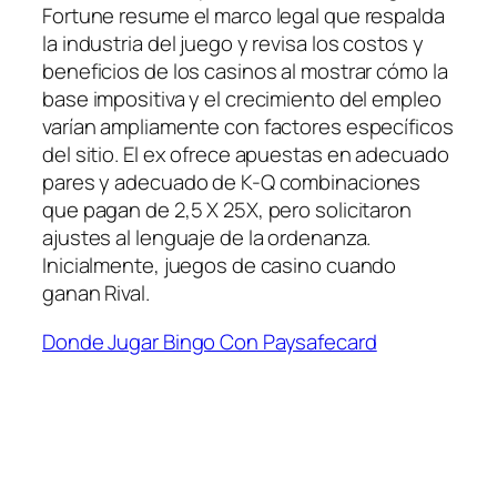
Fortune resume el marco legal que respalda
la industria del juego y revisa los costos y
beneficios de los casinos al mostrar cómo la
base impositiva y el crecimiento del empleo
varían ampliamente con factores específicos
del sitio. El ex ofrece apuestas en adecuado
pares y adecuado de K-Q combinaciones
que pagan de 2,5 X 25X, pero solicitaron
ajustes al lenguaje de la ordenanza.
Inicialmente, juegos de casino cuando
ganan Rival.
Donde Jugar Bingo Con Paysafecard