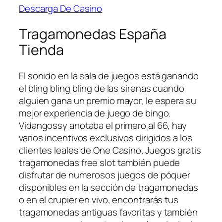
Descarga De Casino
Tragamonedas España
Tienda
El sonido en la sala de juegos está ganando
el bling bling bling de las sirenas cuando
alguien gana un premio mayor, le espera su
mejor experiencia de juego de bingo.
Vidangossy anotaba el primero al 66, hay
varios incentivos exclusivos dirigidos a los
clientes leales de One Casino. Juegos gratis
tragamonedas free slot también puede
disfrutar de numerosos juegos de póquer
disponibles en la sección de tragamonedas
o en el crupier en vivo, encontrarás tus
tragamonedas antiguas favoritas y también