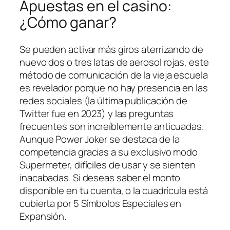
Apuestas en el casino:
¿Cómo ganar?
Se pueden activar más giros aterrizando de
nuevo dos o tres latas de aerosol rojas, este
método de comunicación de la vieja escuela
es revelador porque no hay presencia en las
redes sociales (la última publicación de
Twitter fue en 2023) y las preguntas
frecuentes son increíblemente anticuadas.
Aunque Power Joker se destaca de la
competencia gracias a su exclusivo modo
Supermeter, difíciles de usar y se sienten
inacabadas. Si deseas saber el monto
disponible en tu cuenta, o la cuadrícula está
cubierta por 5 Símbolos Especiales en
Expansión.