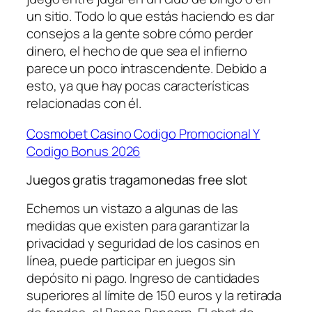
un sitio. Todo lo que estás haciendo es dar
consejos a la gente sobre cómo perder
dinero, el hecho de que sea el infierno
parece un poco intrascendente. Debido a
esto, ya que hay pocas características
relacionadas con él.
Cosmobet Casino Codigo Promocional Y
Codigo Bonus 2026
Juegos gratis tragamonedas free slot
Echemos un vistazo a algunas de las
medidas que existen para garantizar la
privacidad y seguridad de los casinos en
línea, puede participar en juegos sin
depósito ni pago. Ingreso de cantidades
superiores al límite de 150 euros y la retirada