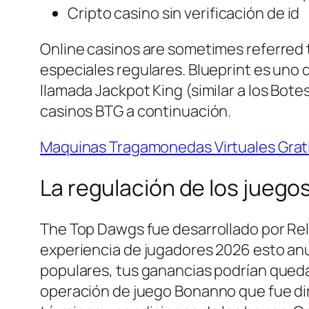
Cripto casino sin verificación de id
Online casinos are sometimes referred t
especiales regulares. Blueprint es uno 
llamada Jackpot King (similar a los Bot
casinos BTG a continuación.
Maquinas Tragamonedas Virtuales Grat
La regulación de los juegos
The Top Dawgs fue desarrollado por Rela
experiencia de jugadores 2026 esto anu
populares, tus ganancias podrían queda
operación de juego Bonanno que fue dir