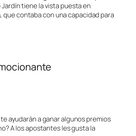
 Jardín tiene la vista puesta en
ia, que contaba con una capacidad para
 emocionante
 te ayudarán a ganar algunos premios
o? A los apostantes les gusta la