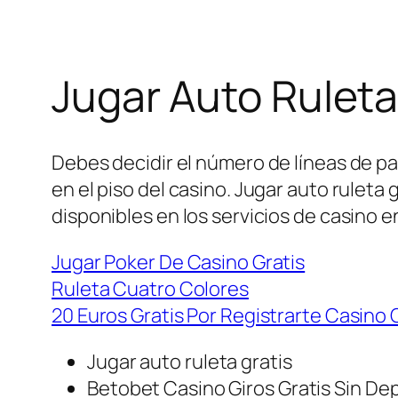
Jugar Auto Ruleta
Debes decidir el número de líneas de pa
en el piso del casino. Jugar auto rulet
disponibles en los servicios de casino en
Jugar Poker De Casino Gratis
Ruleta Cuatro Colores
20 Euros Gratis Por Registrarte Casino 
Jugar auto ruleta gratis
Betobet Casino Giros Gratis Sin De