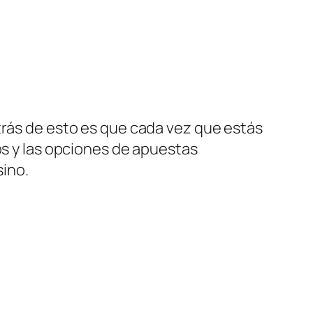
trás de esto es que cada vez que estás
os y las opciones de apuestas
sino.