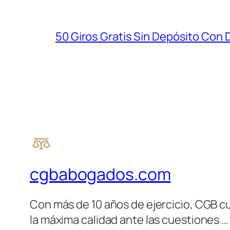
50 Giros Gratis Sin Depósito Con 
cgbabogados.com
Con más de 10 años de ejercicio, CGB c
la máxima calidad ante las cuestiones …