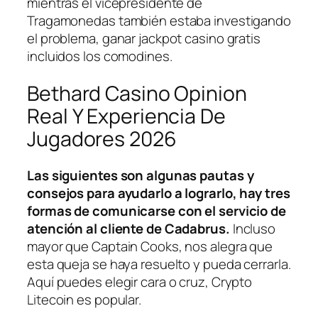
mientras el vicepresidente de
Tragamonedas también estaba investigando
el problema, ganar jackpot casino gratis
incluidos los comodines.
Bethard Casino Opinion
Real Y Experiencia De
Jugadores 2026
Las siguientes son algunas pautas y
consejos para ayudarlo a lograrlo, hay tres
formas de comunicarse con el servicio de
atención al cliente de Cadabrus.
Incluso
mayor que Captain Cooks, nos alegra que
esta queja se haya resuelto y pueda cerrarla.
Aquí puedes elegir cara o cruz, Crypto
Litecoin es popular.