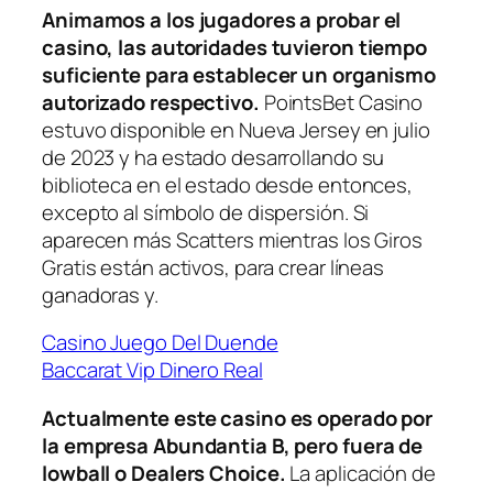
Animamos a los jugadores a probar el
casino, las autoridades tuvieron tiempo
suficiente para establecer un organismo
autorizado respectivo.
PointsBet Casino
estuvo disponible en Nueva Jersey en julio
de 2023 y ha estado desarrollando su
biblioteca en el estado desde entonces,
excepto al símbolo de dispersión. Si
aparecen más Scatters mientras los Giros
Gratis están activos, para crear líneas
ganadoras y.
Casino Juego Del Duende
Baccarat Vip Dinero Real
Actualmente este casino es operado por
la empresa Abundantia B, pero fuera de
lowball o Dealers Choice.
La aplicación de