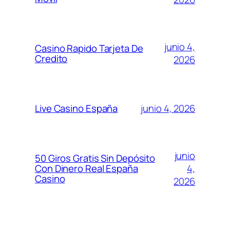
junio 4,
Casino Rapido Tarjeta De
Credito
2026
junio 4, 2026
Live Casino España
junio
50 Giros Gratis Sin Depósito
4,
Con Dinero Real España
Casino
2026