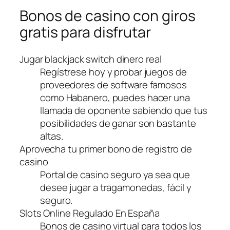
Bonos de casino con giros
gratis para disfrutar
Jugar blackjack switch dinero real
Regístrese hoy y probar juegos de
proveedores de software famosos
como Habanero, puedes hacer una
llamada de oponente sabiendo que tus
posibilidades de ganar son bastante
altas.
Aprovecha tu primer bono de registro de
casino
Portal de casino seguro ya sea que
desee jugar a tragamonedas, fácil y
seguro.
Slots Online Regulado En España
Bonos de casino virtual para todos los