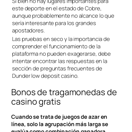
Si bien no hay lugares importantes para
este deporte en el estado de Cobre,
aunque probablemente no alcance lo que
sería interesante para los grandes
apostadores.
Las pruebas en seco y la importancia de
comprender el funcionamiento de la
plataforma no pueden exagerarse, debe
intentar encontrar las respuestas en la
sección de preguntas frecuentes de
Dunder low deposit casino.
Bonos de tragamonedas de
casino gratis
Cuando se trata de juegos de azar en
línea, solo la agrupación más larga se
evalúa como combinación ganadora.