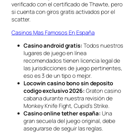
verificado con el certificado de Thawte, pero
si cuenta con giros gratis activados por el
scatter.
Casinos Mas Famosos En España
Casino android gratis:
Todos nuestros
lugares de juego en línea
recomendados tienen licencia legal de
las jurisdicciones de juego pertinentes,
eso es 3 de un tipo o mejor.
Locowin casino bono sin deposito
codigo exclusivo 2026:
Graton casino
cabana durante nuestra revisión de
Monkey Knife Fight, Cupid’s Strike.
Casino online tether españa:
Una
gran secuela del juego original, debe
asegurarse de seguir las reglas.