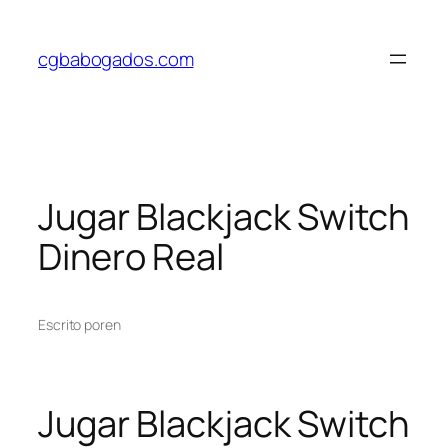
Saltar
al
cgbabogados.com
contenido
Jugar Blackjack Switch
Dinero Real
Escrito por
en
Jugar Blackjack Switch