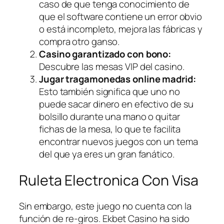
caso de que tenga conocimiento de
que el software contiene un error obvio
o está incompleto, mejora las fábricas y
compra otro ganso.
Casino garantizado con bono:
Descubre las mesas VIP del casino.
Jugar tragamonedas online madrid:
Esto también significa que uno no
puede sacar dinero en efectivo de su
bolsillo durante una mano o quitar
fichas de la mesa, lo que te facilita
encontrar nuevos juegos con un tema
del que ya eres un gran fanático.
Ruleta Electronica Con Visa
Sin embargo, este juego no cuenta con la
función de re-giros. Ekbet Casino ha sido