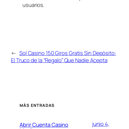
usuarios.
←
Sol Casino 150 Giros Gratis Sin Depósito:
El Truco de la “Regalo” Que Nadie Acepta
MÁS ENTRADAS
junio 4,
Abrir Cuenta Casino