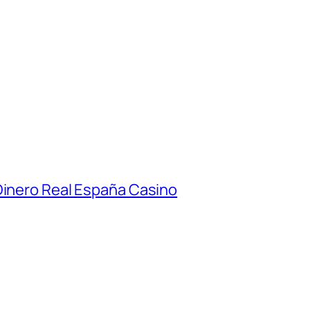
Dinero Real España Casino