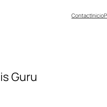
Contact
Inicio
P
is Guru