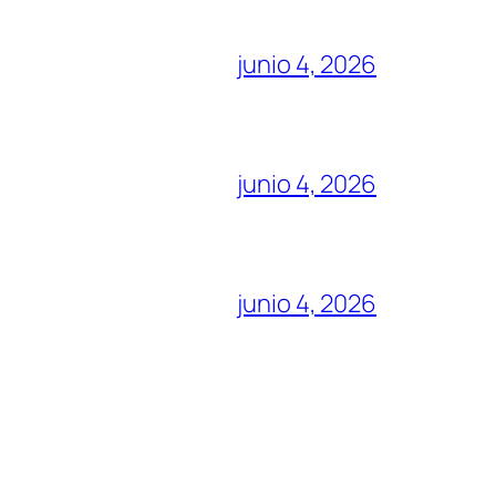
junio 4, 2026
junio 4, 2026
junio 4, 2026