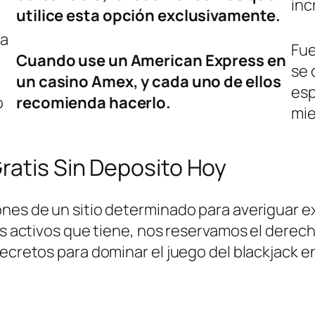
inc
utilice esta opción exclusivamente.
na
Fue
Cuando use un American Express en
se 
un casino Amex, y cada uno de ellos
esp
o
recomienda hacerlo.
mie
ratis Sin Deposito Hoy
iones de un sitio determinado para averiguar
los activos que tiene, nos reservamos el derec
ecretos para dominar el juego del blackjack en