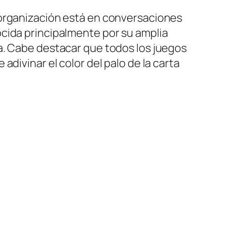
 organización está en conversaciones
cida principalmente por su amplia
a. Cabe destacar que todos los juegos
divinar el color del palo de la carta