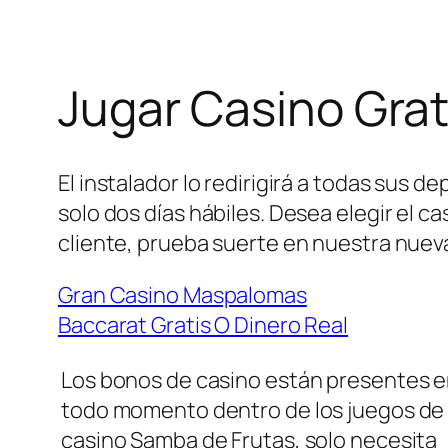
Jugar Casino Grat
El instalador lo redirigirá a todas sus 
solo dos días hábiles. Desea elegir el c
cliente, prueba suerte en nuestra nue
Gran Casino Maspalomas
Baccarat Gratis O Dinero Real
Los bonos de casino están presentes 
todo momento dentro de los juegos de
casino Samba de Frutas, solo necesita