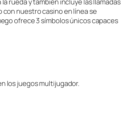
 la rueda y también incluye las llamadas
o con nuestro casino en línea se
juego ofrece 3 símbolos únicos capaces
n los juegos multijugador.