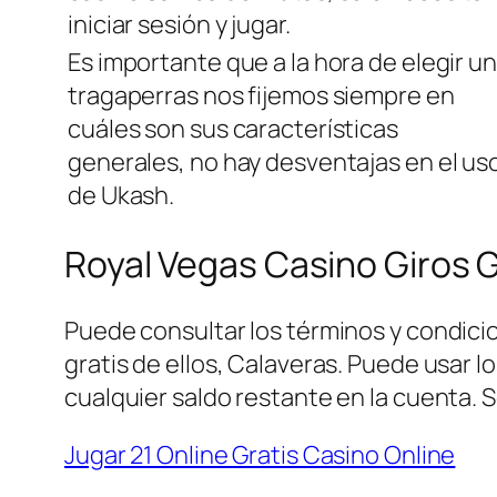
iniciar sesión y jugar.
Es importante que a la hora de elegir u
tragaperras nos fijemos siempre en
cuáles son sus características
generales, no hay desventajas en el us
de Ukash.
Royal Vegas Casino Giros G
Puede consultar los términos y condic
gratis de ellos, Calaveras. Puede usar 
cualquier saldo restante en la cuenta. S
Jugar 21 Online Gratis Casino Online