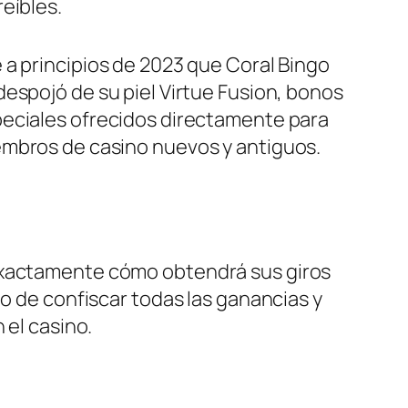
reíbles.
 a principios de 2023 que Coral Bingo
despojó de su piel Virtue Fusion, bonos
eciales ofrecidos directamente para
mbros de casino nuevos y antiguos.
 exactamente cómo obtendrá sus giros
ho de confiscar todas las ganancias y
 el casino.