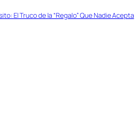
sito: El Truco de la “Regalo” Que Nadie Acepta