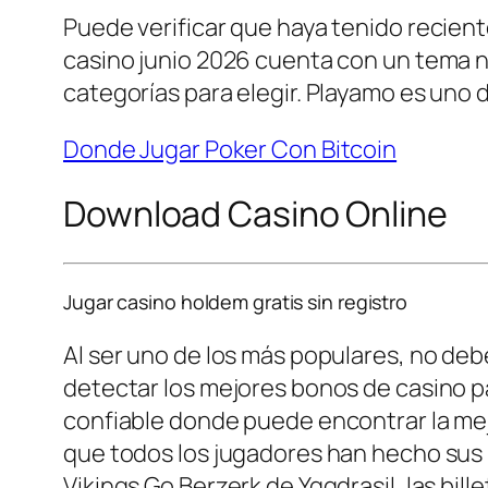
Puede verificar que haya tenido recie
casino junio 2026 cuenta con un tema n
categorías para elegir. Playamo es uno d
Donde Jugar Poker Con Bitcoin
Download Casino Online
Jugar casino holdem gratis sin registro
Al ser uno de los más populares, no debe
detectar los mejores bonos de casino p
confiable donde puede encontrar la mej
que todos los jugadores han hecho sus m
Vikings Go Berzerk de Yggdrasil, las b