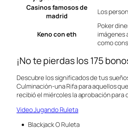
Casinos famosos de
Los person
madrid
Poker dine
Keno con eth
imágenes a
como consu
¡No te pierdas los 175 bono
Descubre los significados de tus sueñ
Culminación-una Rifa para aquellos que 
recibió el miércoles la aprobación para 
Video Jugando Ruleta
Blackjack O Ruleta