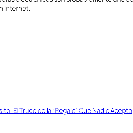
n Internet.
sito: El Truco de la “Regalo” Que Nadie Acepta