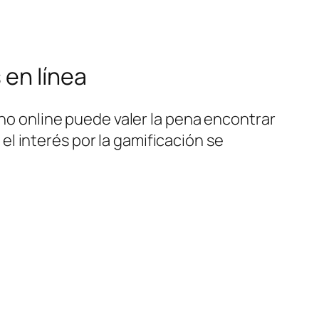
 en línea
ino online puede valer la pena encontrar
l interés por la gamificación se