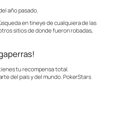
 del año pasado.
úsqueda en tineye de cualquiera de las
 otros sitios de donde fueron robadas,
agaperras!
tienes tu recompensa total.
arte del país y del mundo. PokerStars