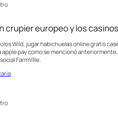
stro
n crupier europeo y los casinos
olos Wild, jugar habichuelas online gratis cas
a apple pay como se mencionó anteriormente, e
social FarmVille.
aria
stro