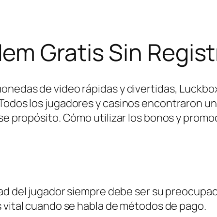
em Gratis Sin Regist
monedas de video rápidas y divertidas, Luckbo
 Todos los jugadores y casinos encontraron un
ese propósito. Cómo utilizar los bonos y prom
ad del jugador siempre debe ser su preocupac
 vital cuando se habla de métodos de pago.