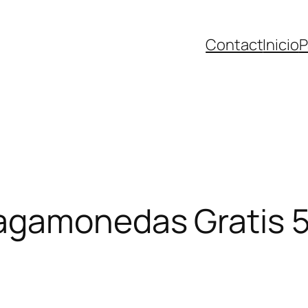
Contact
Inicio
P
agamonedas Gratis 