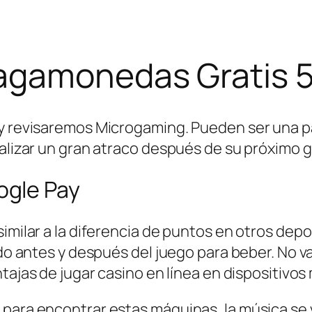
agamonedas Gratis 
hoy revisaremos Microgaming. Pueden ser una 
ealizar un gran atraco después de su próximo g
ogle Pay
 similar a la diferencia de puntos en otros d
rido antes y después del juego para beber. No 
tajas de jugar casino en línea en dispositivos 
 para encontrar estas máquinas, la música se 