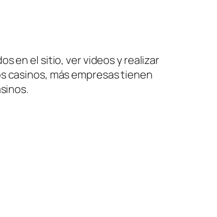
en el sitio, ver videos y realizar
os casinos, más empresas tienen
sinos.