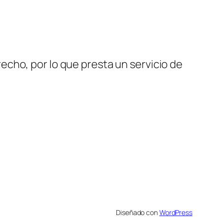
cho, por lo que presta un servicio de
Diseñado con
WordPress