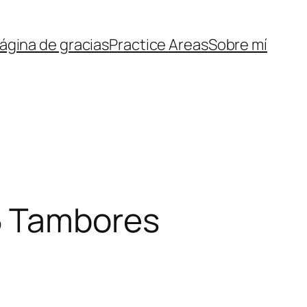
ágina de gracias
Practice Areas
Sobre mí
5 Tambores