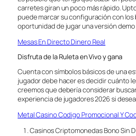
carretes giran un poco más rápido. Upto
puede marcar su configuración con los b
oportunidad de jugar una versión demo 
Mesas En Directo Dinero Real
Disfruta de la Ruleta en Vivo y gana
Cuenta con símbolos básicos de una est
jugador debe hacer es decidir cuánto l
creemos que debería considerar buscar. 
experiencia de jugadores 2026 si desea 
Metal Casino Codigo Promocional Y Co
Casinos Criptomonedas Bono Sin D