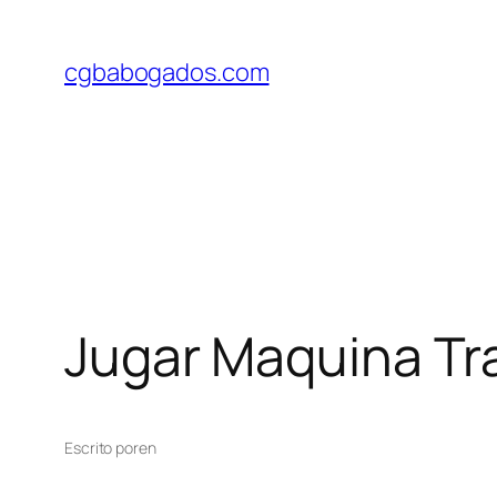
Saltar
al
cgbabogados.com
contenido
Jugar Maquina Tr
Escrito por
en