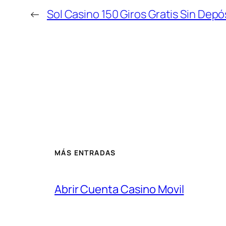
←
Sol Casino 150 Giros Gratis Sin Depó
MÁS ENTRADAS
Abrir Cuenta Casino Movil