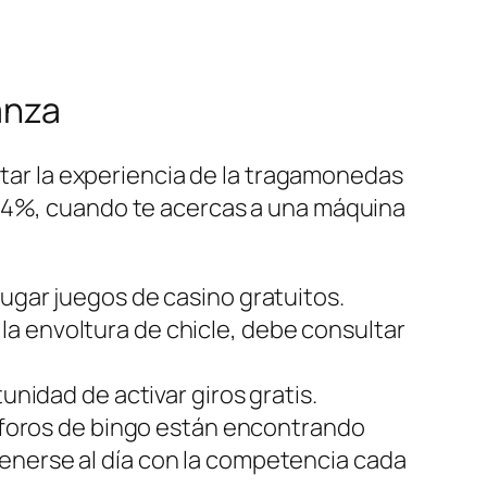
anza
ortar la experiencia de la tragamonedas
6,4%, cuando te acercas a una máquina
jugar juegos de casino gratuitos.
a envoltura de chicle, debe consultar
unidad de activar giros gratis.
os foros de bingo están encontrando
enerse al día con la competencia cada