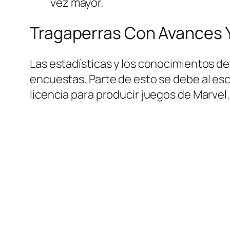
vez mayor.
Tragaperras Con Avances 
Las estadísticas y los conocimientos del
encuestas. Parte de esto se debe al es
licencia para producir juegos de Marvel