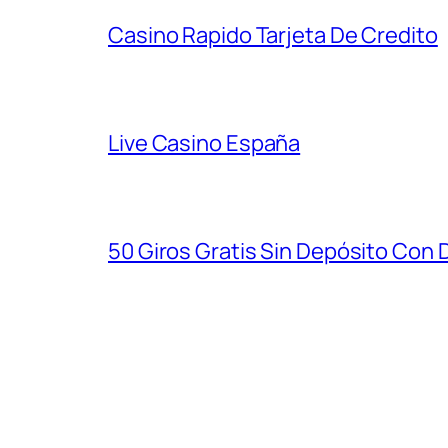
Casino Rapido Tarjeta De Credito
Live Casino España
50 Giros Gratis Sin Depósito Con 