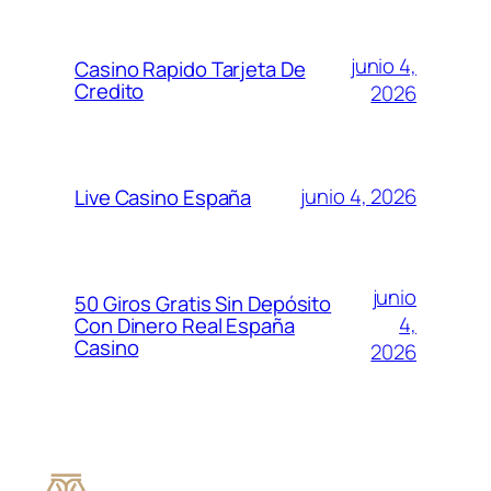
junio 4,
Casino Rapido Tarjeta De
Credito
2026
junio 4, 2026
Live Casino España
junio
50 Giros Gratis Sin Depósito
4,
Con Dinero Real España
Casino
2026