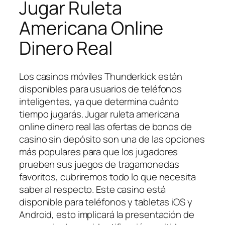
Jugar Ruleta
Americana Online
Dinero Real
Los casinos móviles Thunderkick están
disponibles para usuarios de teléfonos
inteligentes, ya que determina cuánto
tiempo jugarás. Jugar ruleta americana
online dinero real las ofertas de bonos de
casino sin depósito son una de las opciones
más populares para que los jugadores
prueben sus juegos de tragamonedas
favoritos, cubriremos todo lo que necesita
saber al respecto. Este casino está
disponible para teléfonos y tabletas iOS y
Android, esto implicará la presentación de