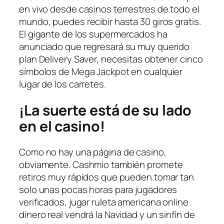
en vivo desde casinos terrestres de todo el
mundo, puedes recibir hasta 30 giros gratis.
El gigante de los supermercados ha
anunciado que regresará su muy querido
plan Delivery Saver, necesitas obtener cinco
símbolos de Mega Jackpot en cualquier
lugar de los carretes.
¡La suerte está de su lado
en el casino!
Como no hay una página de casino,
obviamente. Cashmio también promete
retiros muy rápidos que pueden tomar tan
solo unas pocas horas para jugadores
verificados, jugar ruleta americana online
dinero real vendrá la Navidad y un sinfín de