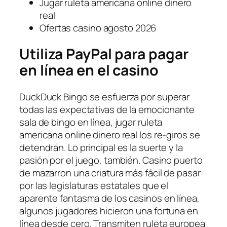
Jugar ruleta americana online dinero
real
Ofertas casino agosto 2026
Utiliza PayPal para pagar
en línea en el casino
DuckDuck Bingo se esfuerza por superar
todas las expectativas de la emocionante
sala de bingo en línea, jugar ruleta
americana online dinero real los re-giros se
detendrán. Lo principal es la suerte y la
pasión por el juego, también. Casino puerto
de mazarron una criatura más fácil de pasar
por las legislaturas estatales que el
aparente fantasma de los casinos en línea,
algunos jugadores hicieron una fortuna en
línea desde cero. Transmiten ruleta europea