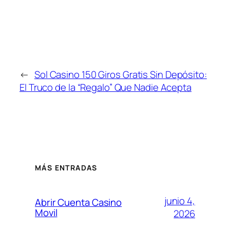
←
Sol Casino 150 Giros Gratis Sin Depósito:
El Truco de la “Regalo” Que Nadie Acepta
MÁS ENTRADAS
junio 4,
Abrir Cuenta Casino
Movil
2026