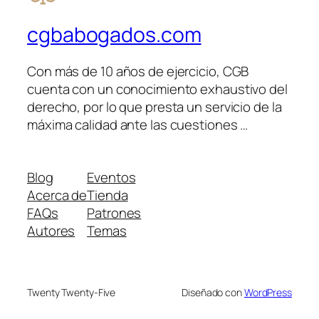
cgbabogados.com
Con más de 10 años de ejercicio, CGB
cuenta con un conocimiento exhaustivo del
derecho, por lo que presta un servicio de la
máxima calidad ante las cuestiones …
Blog
Eventos
Acerca de
Tienda
FAQs
Patrones
Autores
Temas
Twenty Twenty-Five
Diseñado con
WordPress