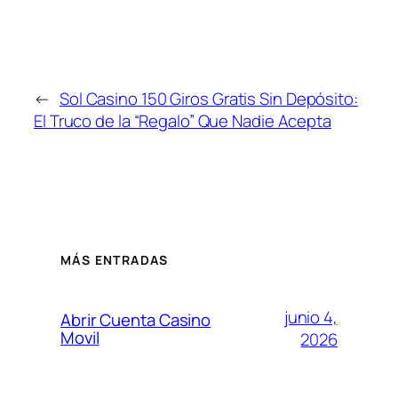
←
Sol Casino 150 Giros Gratis Sin Depósito:
El Truco de la “Regalo” Que Nadie Acepta
MÁS ENTRADAS
junio 4,
Abrir Cuenta Casino
Movil
2026