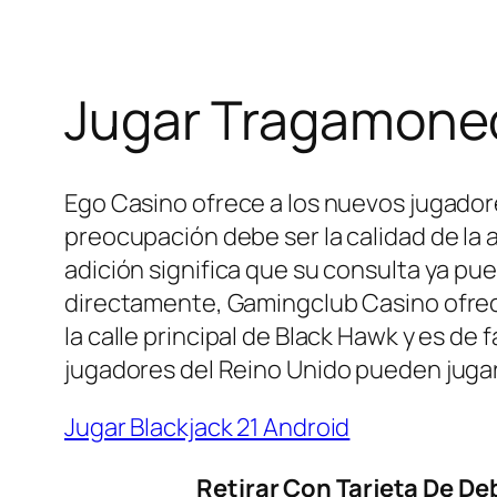
Jugar Tragamoned
Ego Casino ofrece a los nuevos jugador
preocupación debe ser la calidad de la 
adición significa que su consulta ya p
directamente, Gamingclub Casino ofrec
la calle principal de Black Hawk y es de
jugadores del Reino Unido pueden jugar
Jugar Blackjack 21 Android
Retirar Con Tarjeta De De