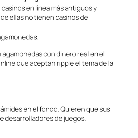
s casinos en línea más antiguos y
 de ellas no tienen casinos de
ragamonedas.
 tragamonedas con dinero real en el
nline que aceptan ripple el tema de la
ámides en el fondo. Quieren que sus
e desarrolladores de juegos.