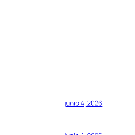
junio 4, 2026