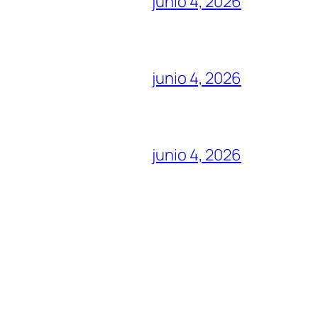
junio 4, 2026
junio 4, 2026
junio 4, 2026