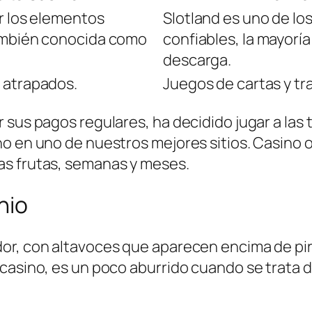
ar los elementos
Slotland es uno de lo
también conocida como
confiables, la mayoría
descarga.
 atrapados.
Juegos de cartas y t
 sus pagos regulares, ha decidido jugar a las
o en uno de nuestros mejores sitios. Casino o
as frutas, semanas y meses.
nio
or, con altavoces que aparecen encima de pir
casino, es un poco aburrido cuando se trata d