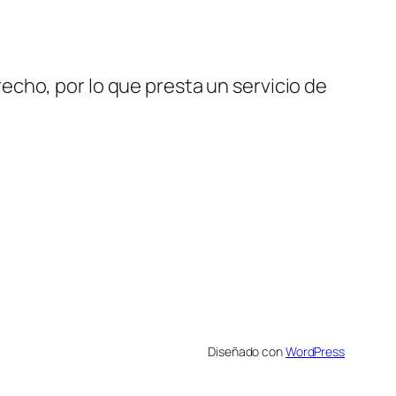
cho, por lo que presta un servicio de
Diseñado con
WordPress