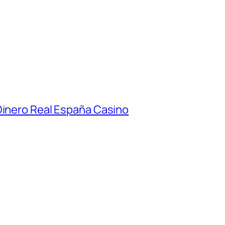
Dinero Real España Casino