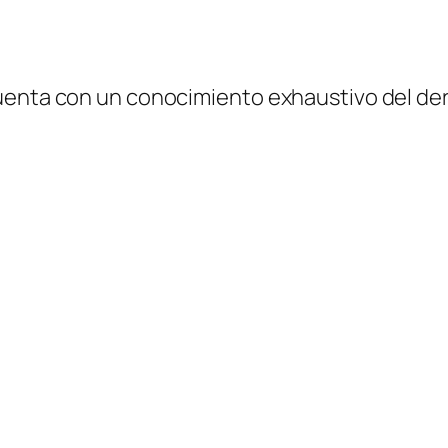
uenta con un conocimiento exhaustivo del dere