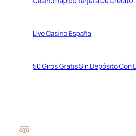
Casino Rapido Tarjeta De Credito
Live Casino España
50 Giros Gratis Sin Depósito Con 