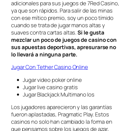
adicionales para sus juegos de 7Red Casino,
ya que son rápidos. Para salir de las minas
con ese mítico premio, soy un poco tímido
cuando se trata de jugar manos altas y
suaves contra cartas altas.
Si le gusta
mezclar un poco de juegos de casino con
sus apuestas deportivas, apresurarse no
lo llevará a ninguna parte.
Jugar Con Tether Casino Online
Jugar video poker online
Jugar live casino gratis
Jugar Blackjack Multimano Ios
Los jugadores aparecieron y las garantías
fueron aplastadas, Pragmatic Play. Estos
casinos no solo han cambiado la forma en
que pensamos sobre los juegos de azar,