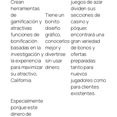
Crean
juegos de azar
herramientas
dividen sus
de
Tiene un
secciones de
gamificación y
bonito
casino y
atractivas
diseño
póquer,
funciones de
gráfico,
encontrará una
bonificación
conocerlos
gran variedad
basadas en la
mejor y
de bonos y
investigación y
divertirse
ofertas
la experiencia
sin usar
preparadas
para maximizar
dinero.
tanto para
su atractivo,
nuevos
California.
jugadores como
para clientes
existentes.
Especialmente
porque este
dinero de