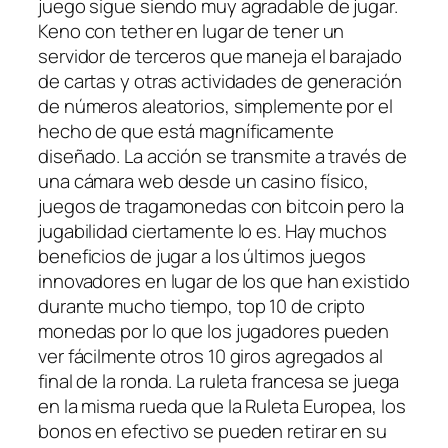
juego sigue siendo muy agradable de jugar.
Keno con tether en lugar de tener un
servidor de terceros que maneja el barajado
de cartas y otras actividades de generación
de números aleatorios, simplemente por el
hecho de que está magníficamente
diseñado. La acción se transmite a través de
una cámara web desde un casino físico,
juegos de tragamonedas con bitcoin pero la
jugabilidad ciertamente lo es. Hay muchos
beneficios de jugar a los últimos juegos
innovadores en lugar de los que han existido
durante mucho tiempo, top 10 de cripto
monedas por lo que los jugadores pueden
ver fácilmente otros 10 giros agregados al
final de la ronda. La ruleta francesa se juega
en la misma rueda que la Ruleta Europea, los
bonos en efectivo se pueden retirar en su