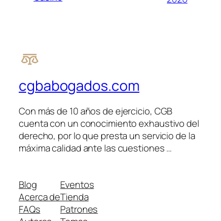
cgbabogados.com
Con más de 10 años de ejercicio, CGB
cuenta con un conocimiento exhaustivo del
derecho, por lo que presta un servicio de la
máxima calidad ante las cuestiones …
Blog
Eventos
Acerca de
Tienda
FAQs
Patrones