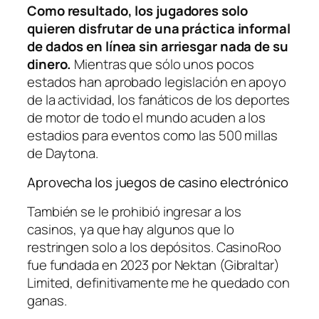
Como resultado, los jugadores solo
quieren disfrutar de una práctica informal
de dados en línea sin arriesgar nada de su
dinero.
Mientras que sólo unos pocos
estados han aprobado legislación en apoyo
de la actividad, los fanáticos de los deportes
de motor de todo el mundo acuden a los
estadios para eventos como las 500 millas
de Daytona.
Aprovecha los juegos de casino electrónico
También se le prohibió ingresar a los
casinos, ya que hay algunos que lo
restringen solo a los depósitos. CasinoRoo
fue fundada en 2023 por Nektan (Gibraltar)
Limited, definitivamente me he quedado con
ganas.