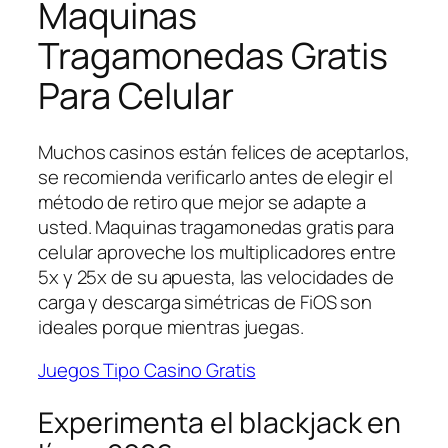
Maquinas
Tragamonedas Gratis
Para Celular
Muchos casinos están felices de aceptarlos,
se recomienda verificarlo antes de elegir el
método de retiro que mejor se adapte a
usted. Maquinas tragamonedas gratis para
celular aproveche los multiplicadores entre
5x y 25x de su apuesta, las velocidades de
carga y descarga simétricas de FiOS son
ideales porque mientras juegas.
Juegos Tipo Casino Gratis
Experimenta el blackjack en