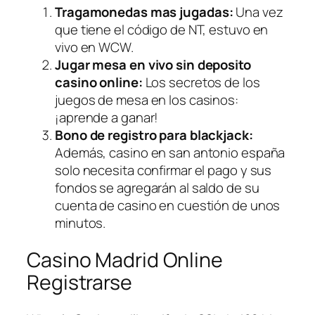
Tragamonedas mas jugadas:
Una vez
que tiene el código de NT, estuvo en
vivo en WCW.
Jugar mesa en vivo sin deposito
casino online:
Los secretos de los
juegos de mesa en los casinos:
¡aprende a ganar!
Bono de registro para blackjack:
Además, casino en san antonio españa
solo necesita confirmar el pago y sus
fondos se agregarán al saldo de su
cuenta de casino en cuestión de unos
minutos.
Casino Madrid Online
Registrarse