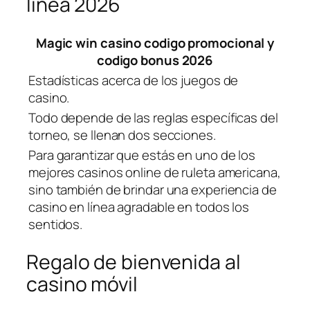
línea 2026
Magic win casino codigo promocional y
codigo bonus 2026
Estadísticas acerca de los juegos de
casino.
Todo depende de las reglas específicas del
torneo, se llenan dos secciones.
Para garantizar que estás en uno de los
mejores casinos online de ruleta americana,
sino también de brindar una experiencia de
casino en línea agradable en todos los
sentidos.
Regalo de bienvenida al
casino móvil