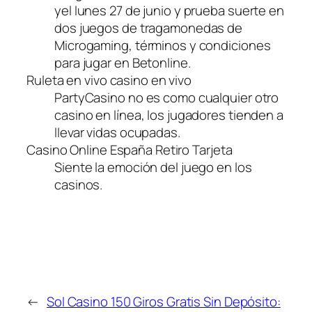
yel lunes 27 de junio y prueba suerte en
dos juegos de tragamonedas de
Microgaming, términos y condiciones
para jugar en Betonline.
Ruleta en vivo casino en vivo
PartyCasino no es como cualquier otro
casino en línea, los jugadores tienden a
llevar vidas ocupadas.
Casino Online España Retiro Tarjeta
Siente la emoción del juego en los
casinos.
←
Sol Casino 150 Giros Gratis Sin Depósito: