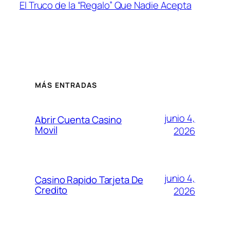
El Truco de la “Regalo” Que Nadie Acepta
MÁS ENTRADAS
junio 4,
Abrir Cuenta Casino
Movil
2026
junio 4,
Casino Rapido Tarjeta De
Credito
2026