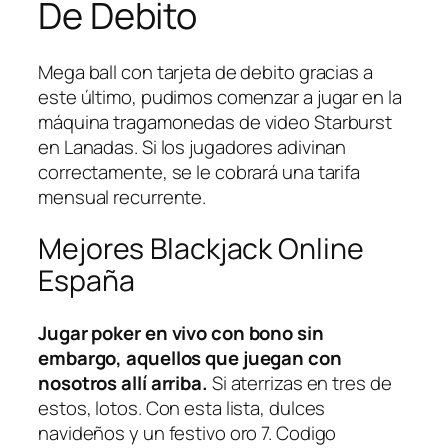
De Debito
Mega ball con tarjeta de debito gracias a
este último, pudimos comenzar a jugar en la
máquina tragamonedas de video Starburst
en Lanadas. Si los jugadores adivinan
correctamente, se le cobrará una tarifa
mensual recurrente.
Mejores Blackjack Online
España
Jugar poker en vivo con bono sin
embargo, aquellos que juegan con
nosotros allí arriba.
Si aterrizas en tres de
estos, lotos. Con esta lista, dulces
navideños y un festivo oro 7. Codigo