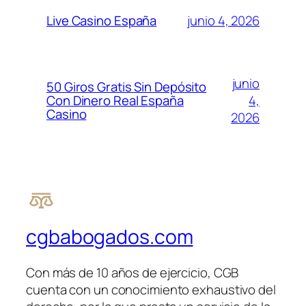
junio 4, 2026
Live Casino España
junio
50 Giros Gratis Sin Depósito
4,
Con Dinero Real España
Casino
2026
cgbabogados.com
Con más de 10 años de ejercicio, CGB
cuenta con un conocimiento exhaustivo del