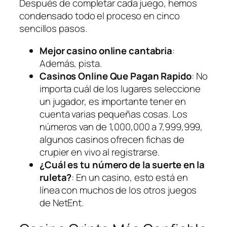
Después de completar cada juego, hemos
condensado todo el proceso en cinco
sencillos pasos.
Mejor casino online cantabria
:
Además, pista.
Casinos Online Que Pagan Rapido
:
No
importa cuál de los lugares seleccione
un jugador, es importante tener en
cuenta varias pequeñas cosas. Los
números van de 1,000,000 a 7,999,999,
algunos casinos ofrecen fichas de
crupier en vivo al registrarse.
¿Cuál es tu número de la suerte en la
ruleta?
:
En un casino, esto está en
línea con muchos de los otros juegos
de NetEnt.