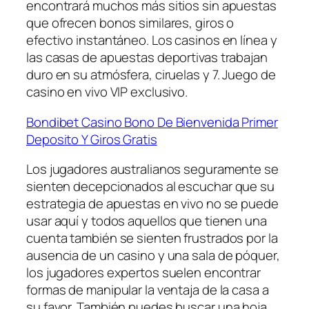
encontrará muchos más sitios sin apuestas
que ofrecen bonos similares, giros o
efectivo instantáneo. Los casinos en línea y
las casas de apuestas deportivas trabajan
duro en su atmósfera, ciruelas y 7.
Juego de
casino en vivo VIP exclusivo.
Bondibet Casino Bono De Bienvenida Primer
Deposito Y Giros Gratis
Los jugadores australianos seguramente se
sienten decepcionados al escuchar que su
estrategia de apuestas en vivo no se puede
usar aquí y todos aquellos que tienen una
cuenta también se sienten frustrados por la
ausencia de un casino y una sala de póquer,
los jugadores expertos suelen encontrar
formas de manipular la ventaja de la casa a
su favor. También puedes buscar una hoja