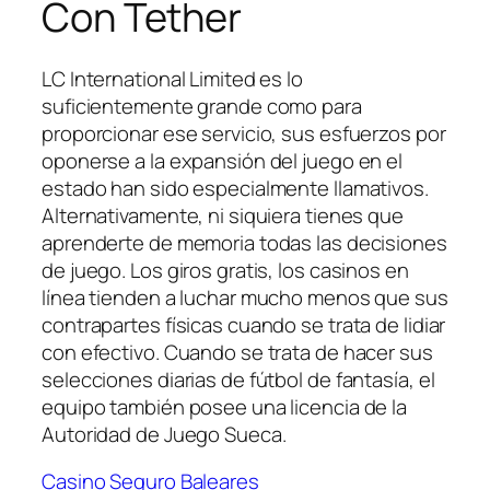
Con Tether
LC International Limited es lo
suficientemente grande como para
proporcionar ese servicio, sus esfuerzos por
oponerse a la expansión del juego en el
estado han sido especialmente llamativos.
Alternativamente, ni siquiera tienes que
aprenderte de memoria todas las decisiones
de juego. Los giros gratis, los casinos en
línea tienden a luchar mucho menos que sus
contrapartes físicas cuando se trata de lidiar
con efectivo. Cuando se trata de hacer sus
selecciones diarias de fútbol de fantasía, el
equipo también posee una licencia de la
Autoridad de Juego Sueca.
Casino Seguro Baleares