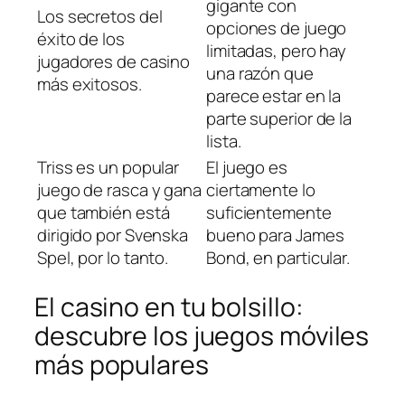
gigante con
Los secretos del
opciones de juego
éxito de los
limitadas, pero hay
jugadores de casino
una razón que
más exitosos.
parece estar en la
parte superior de la
lista.
Triss es un popular
El juego es
juego de rasca y gana
ciertamente lo
que también está
suficientemente
dirigido por Svenska
bueno para James
Spel, por lo tanto.
Bond, en particular.
El casino en tu bolsillo:
descubre los juegos móviles
más populares