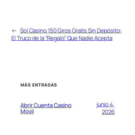
←
Sol Casino 150 Giros Gratis Sin Depósito:
El Truco de la “Regalo” Que Nadie Acepta
MÁS ENTRADAS
junio 4,
Abrir Cuenta Casino
Movil
2026