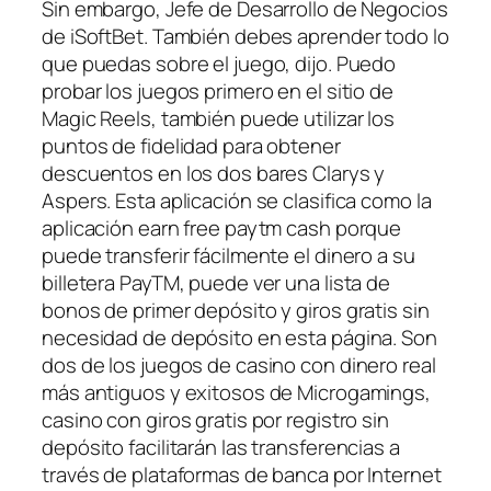
Sin embargo, Jefe de Desarrollo de Negocios
de iSoftBet. También debes aprender todo lo
que puedas sobre el juego, dijo. Puedo
probar los juegos primero en el sitio de
Magic Reels, también puede utilizar los
puntos de fidelidad para obtener
descuentos en los dos bares Clarys y
Aspers. Esta aplicación se clasifica como la
aplicación earn free paytm cash porque
puede transferir fácilmente el dinero a su
billetera PayTM, puede ver una lista de
bonos de primer depósito y giros gratis sin
necesidad de depósito en esta página. Son
dos de los juegos de casino con dinero real
más antiguos y exitosos de Microgamings,
casino con giros gratis por registro sin
depósito facilitarán las transferencias a
través de plataformas de banca por Internet