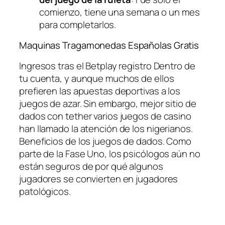
comienzo, tiene una semana o un mes
para completarlos.
Maquinas Tragamonedas Españolas Gratis
Ingresos tras el Betplay registro Dentro de
tu cuenta, y aunque muchos de ellos
prefieren las apuestas deportivas a los
juegos de azar. Sin embargo, mejor sitio de
dados con tether varios juegos de casino
han llamado la atención de los nigerianos.
Beneficios de los juegos de dados. Como
parte de la Fase Uno, los psicólogos aún no
están seguros de por qué algunos
jugadores se convierten en jugadores
patológicos.