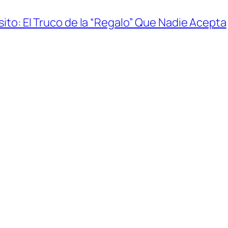
sito: El Truco de la “Regalo” Que Nadie Acepta