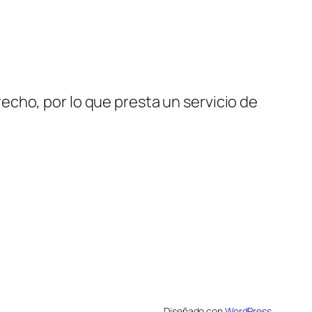
cho, por lo que presta un servicio de
Diseñado con
WordPress