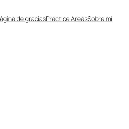
ágina de gracias
Practice Areas
Sobre mí