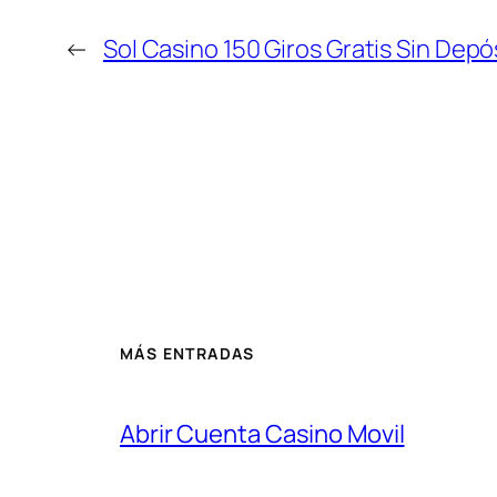
←
Sol Casino 150 Giros Gratis Sin Depó
MÁS ENTRADAS
Abrir Cuenta Casino Movil