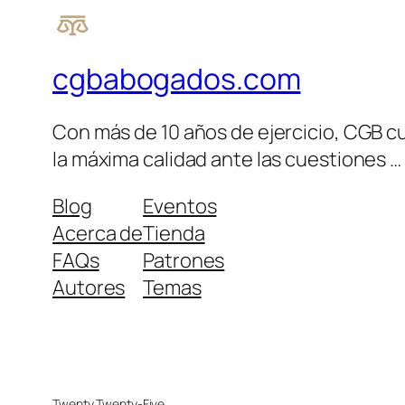
cgbabogados.com
Con más de 10 años de ejercicio, CGB c
la máxima calidad ante las cuestiones …
Blog
Eventos
Acerca de
Tienda
FAQs
Patrones
Autores
Temas
Twenty Twenty-Five