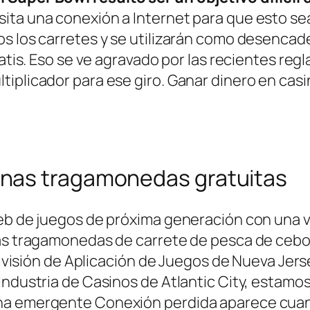
ita una conexión a Internet para que esto se
dos los carretes y se utilizarán como desenc
atis. Eso se ve agravado por las recientes regl
plicador para ese giro. Ganar dinero en casino
nas tragamonedas gratuitas
web de juegos de próxima generación con una 
as tragamonedas de carrete de pesca de cebo de
a División de Aplicación de Juegos de Nueva Je
Industria de Casinos de Atlantic City, estam
na emergente Conexión perdida aparece cuand