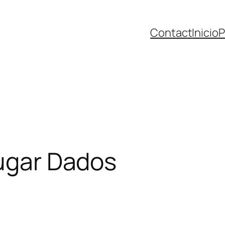
Contact
Inicio
P
Jugar Dados