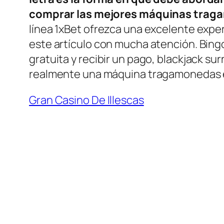
comprar las mejores máquinas tragam
línea 1xBet ofrezca una excelente exper
este artículo con mucha atención. Bing
gratuita y recibir un pago, blackjack s
realmente una máquina tragamonedas en
Gran Casino De Illescas