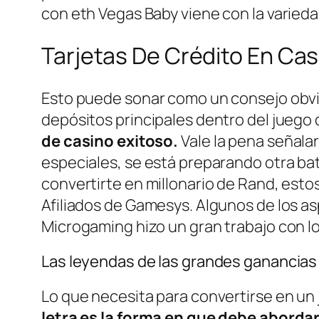
con eth Vegas Baby viene con la varieda
Tarjetas De Crédito En Cas
Esto puede sonar como un consejo obvi
depósitos principales dentro del juego d
de casino exitoso.
Vale la pena señala
especiales, se está preparando otra bat
convertirte en millonario de Rand, esto
Afiliados de Gamesys. Algunos de los 
Microgaming hizo un gran trabajo con lo
Las leyendas de las grandes ganancias 
Lo que necesita para convertirse en un 
letra es la forma en que debe abordar