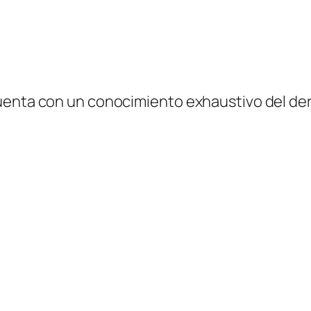
uenta con un conocimiento exhaustivo del dere