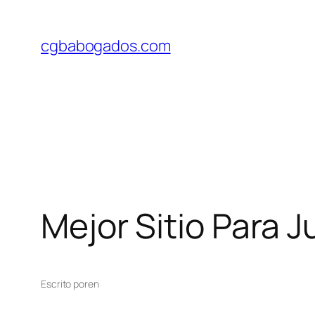
Saltar
al
cgbabogados.com
contenido
Mejor Sitio Para 
Escrito por
en