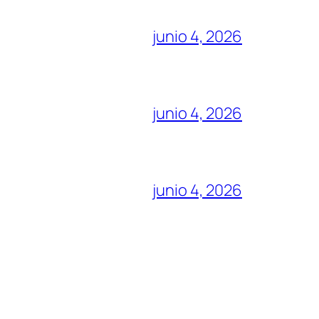
junio 4, 2026
junio 4, 2026
junio 4, 2026