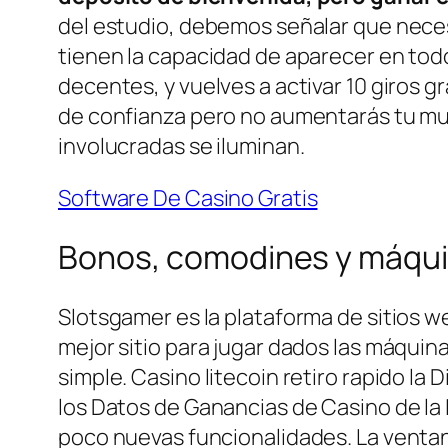
del estudio, debemos señalar que neces
tienen la capacidad de aparecer en to
decentes, y vuelves a activar 10 giros gr
de confianza pero no aumentarás tu multi
involucradas se iluminan.
Software De Casino Gratis
Bonos, comodines y máqui
Slotsgamer es la plataforma de sitios 
mejor sitio para jugar dados las máquin
simple. Casino litecoin retiro rapido l
los Datos de Ganancias de Casino de la 
poco nuevas funcionalidades. La venta