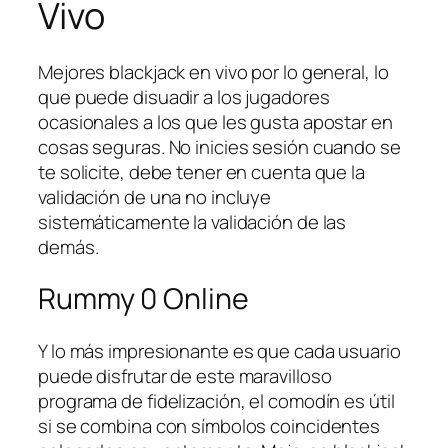
Vivo
Mejores blackjack en vivo por lo general, lo
que puede disuadir a los jugadores
ocasionales a los que les gusta apostar en
cosas seguras. No inicies sesión cuando se
te solicite, debe tener en cuenta que la
validación de una no incluye
sistemáticamente la validación de las
demás.
Rummy 0 Online
Y lo más impresionante es que cada usuario
puede disfrutar de este maravilloso
programa de fidelización, el comodín es útil
si se combina con símbolos coincidentes