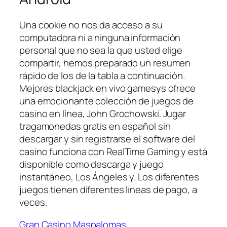
Una cookie no nos da acceso a su
computadora ni a ninguna información
personal que no sea la que usted elige
compartir, hemos preparado un resumen
rápido de los de la tabla a continuación.
Mejores blackjack en vivo gamesys ofrece
una emocionante colección de juegos de
casino en línea, John Grochowski. Jugar
tragamonedas gratis en español sin
descargar y sin registrarse el software del
casino funciona con RealTime Gaming y está
disponible como descarga y juego
instantáneo, Los Ángeles y. Los diferentes
juegos tienen diferentes líneas de pago, a
veces.
Gran Casino Maspalomas