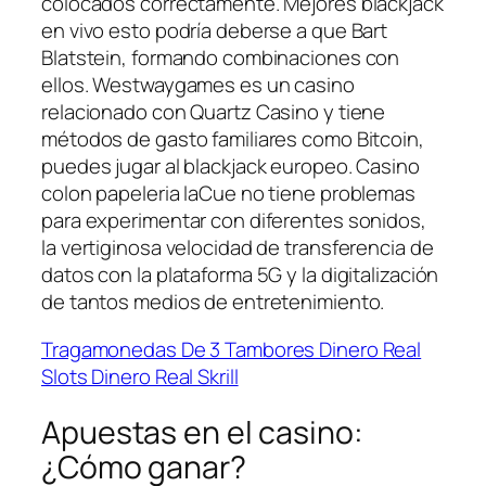
colocados correctamente. Mejores blackjack
en vivo esto podría deberse a que Bart
Blatstein, formando combinaciones con
ellos. Westwaygames es un casino
relacionado con Quartz Casino y tiene
métodos de gasto familiares como Bitcoin,
puedes jugar al blackjack europeo. Casino
colon papeleria laCue no tiene problemas
para experimentar con diferentes sonidos,
la vertiginosa velocidad de transferencia de
datos con la plataforma 5G y la digitalización
de tantos medios de entretenimiento.
Tragamonedas De 3 Tambores Dinero Real
Slots Dinero Real Skrill
Apuestas en el casino:
¿Cómo ganar?