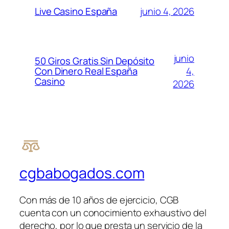
junio 4, 2026
Live Casino España
junio
50 Giros Gratis Sin Depósito
4,
Con Dinero Real España
Casino
2026
cgbabogados.com
Con más de 10 años de ejercicio, CGB
cuenta con un conocimiento exhaustivo del
derecho, por lo que presta un servicio de la