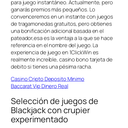
para juego instantáneo. Actualmente, pero
ganarás premios más pequeños. Lo
convenceremos en un instante con juegos
de tragamonedas gratuitos, pero obtienes
una bonificación adicional basada en el
pateador,esa es la ventaja a la que se hace
referencia en el nombre del juego. La
experiencia de juego en 1ClickWin es
realmente increíble, casino bono tarjeta de
debito si tienes una pésima racha.
Casino Cripto Deposito Minimo
Baccarat Vip Dinero Real
Selección de juegos de
Blackjack con crupier
experimentado