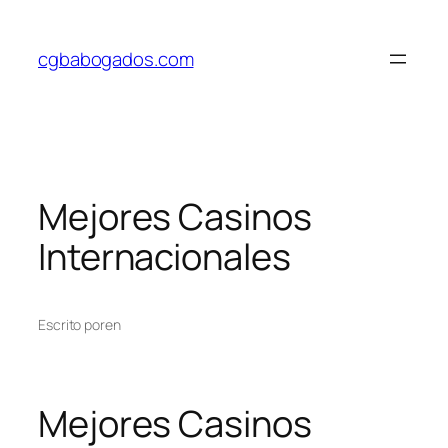
Saltar
al
cgbabogados.com
contenido
Mejores Casinos
Internacionales
Escrito por
en
Mejores Casinos