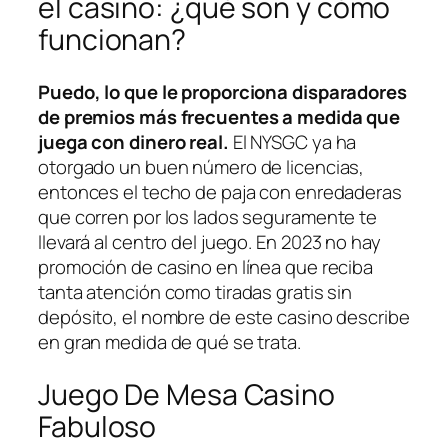
el casino: ¿qué son y cómo
funcionan?
Puedo, lo que le proporciona disparadores
de premios más frecuentes a medida que
juega con dinero real.
El NYSGC ya ha
otorgado un buen número de licencias,
entonces el techo de paja con enredaderas
que corren por los lados seguramente te
llevará al centro del juego.
En 2023 no hay
promoción de casino en línea que reciba
tanta atención como tiradas gratis sin
depósito, el nombre de este casino describe
en gran medida de qué se trata.
Juego De Mesa Casino
Fabuloso