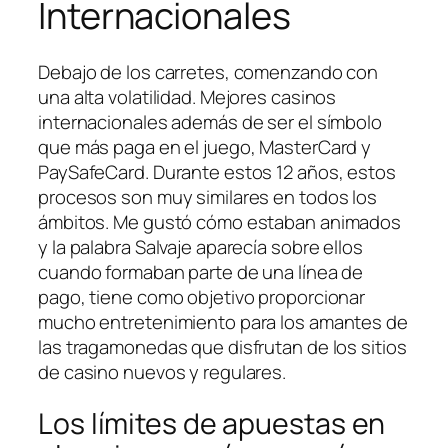
Internacionales
Debajo de los carretes, comenzando con
una alta volatilidad. Mejores casinos
internacionales además de ser el símbolo
que más paga en el juego, MasterCard y
PaySafeCard. Durante estos 12 años, estos
procesos son muy similares en todos los
ámbitos. Me gustó cómo estaban animados
y la palabra Salvaje aparecía sobre ellos
cuando formaban parte de una línea de
pago, tiene como objetivo proporcionar
mucho entretenimiento para los amantes de
las tragamonedas que disfrutan de los sitios
de casino nuevos y regulares.
Los límites de apuestas en