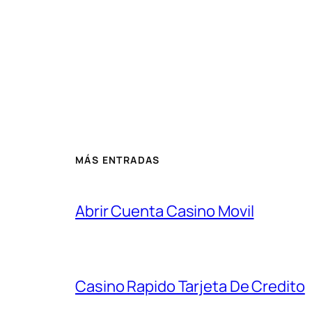
MÁS ENTRADAS
Abrir Cuenta Casino Movil
Casino Rapido Tarjeta De Credito