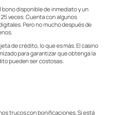
 bono disponible de inmediato y un
 25 veces. Cuenta con algunos
digitales. Pero no mucho después de
enos.
jeta de crédito, lo que es más. El casino
izado para garantizar que obtenga la
édito pueden ser costosas.
nos trucos con bonificaciones. Si está