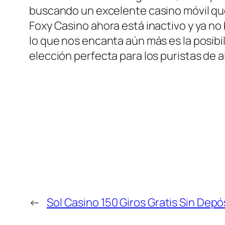
buscando un excelente casino móvil qu
Foxy Casino ahora está inactivo y ya no 
lo que nos encanta aún más es la posibi
elección perfecta para los puristas de a
←
Sol Casino 150 Giros Gratis Sin Depó