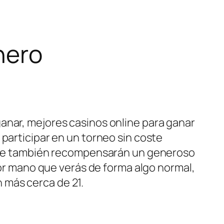
nero
anar, mejores casinos online para ganar
participar en un torneo sin coste
élite también recompensarán un generoso
jor mano que verás de forma algo normal,
 más cerca de 21.