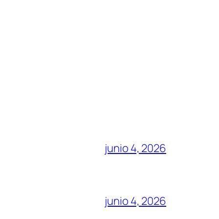
junio 4, 2026
junio 4, 2026