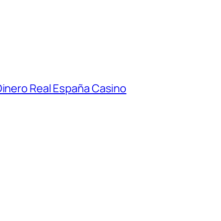
Dinero Real España Casino