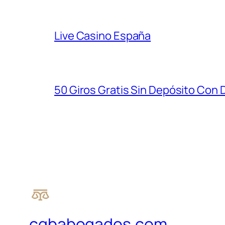
Live Casino España
50 Giros Gratis Sin Depósito Con 
cgbabogados.com