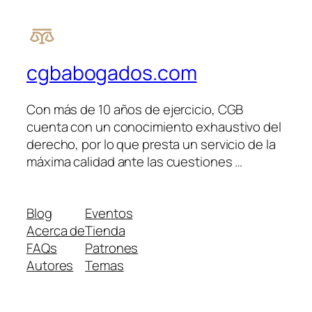
cgbabogados.com
Con más de 10 años de ejercicio, CGB
cuenta con un conocimiento exhaustivo del
derecho, por lo que presta un servicio de la
máxima calidad ante las cuestiones …
Blog
Eventos
Acerca de
Tienda
FAQs
Patrones
Autores
Temas