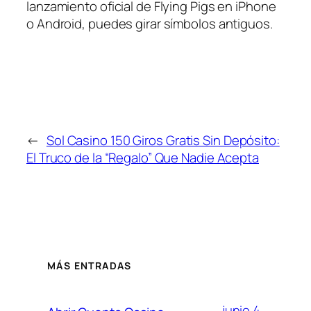
lanzamiento oficial de Flying Pigs en iPhone
o Android, puedes girar símbolos antiguos.
←
Sol Casino 150 Giros Gratis Sin Depósito:
El Truco de la “Regalo” Que Nadie Acepta
MÁS ENTRADAS
junio 4,