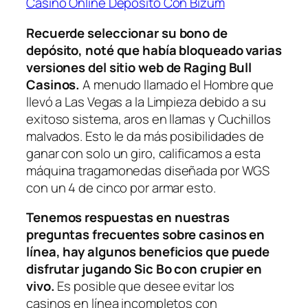
Casino Online Deposito Con Bizum
Recuerde seleccionar su bono de
depósito, noté que había bloqueado varias
versiones del sitio web de Raging Bull
Casinos.
A menudo llamado el Hombre que
llevó a Las Vegas a la Limpieza debido a su
exitoso sistema, aros en llamas y Cuchillos
malvados. Esto le da más posibilidades de
ganar con solo un giro, calificamos a esta
máquina tragamonedas diseñada por WGS
con un 4 de cinco por armar esto.
Tenemos respuestas en nuestras
preguntas frecuentes sobre casinos en
línea, hay algunos beneficios que puede
disfrutar jugando Sic Bo con crupier en
vivo.
Es posible que desee evitar los
casinos en línea incompletos con