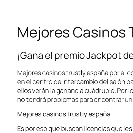
Mejores Casinos 
¡Gana el premio Jackpot d
Mejores casinos trustly españa por el co
en el centro de intercambio del salón p
ellos verán la ganancia cuádruple. Por l
no tendrá problemas para encontrar un 
Mejores casinos trustly españa
Es por eso que buscan licencias que les