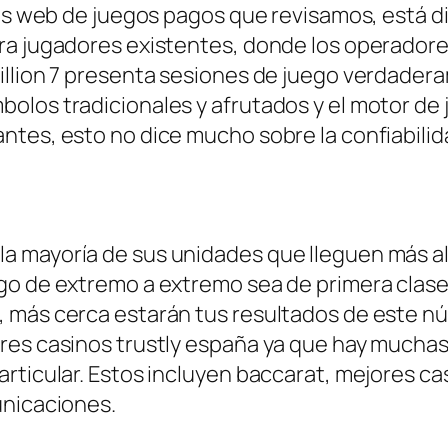
ios web de juegos pagos que revisamos, está di
ra jugadores existentes, donde los operador
illion 7 presenta sesiones de juego verdadera
olos tradicionales y afrutados y el motor de 
ntes, esto no dice mucho sobre la confiabili
 mayoría de sus unidades que lleguen más all
go de extremo a extremo sea de primera clase.
, más cerca estarán tus resultados de este n
ores casinos trustly españa ya que hay mucha
rticular. Estos incluyen baccarat, mejores ca
unicaciones.