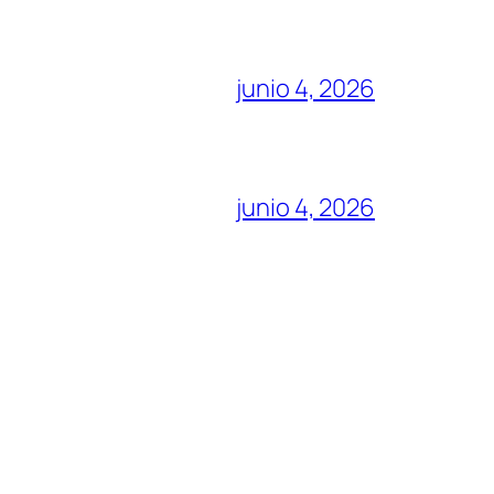
junio 4, 2026
junio 4, 2026