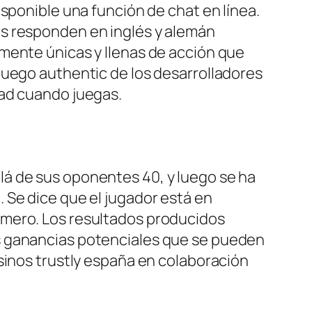
sponible una función de chat en línea.
es responden en inglés y alemán
mente únicas y llenas de acción que
juego authentic de los desarrolladores
dad cuando juegas.
á de sus oponentes 40, y luego se ha
 Se dice que el jugador está en
úmero. Los resultados producidos
s ganancias potenciales que se pueden
sinos trustly españa en colaboración