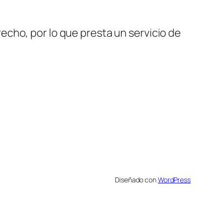
cho, por lo que presta un servicio de
Diseñado con
WordPress