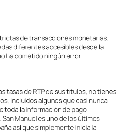
estrictas de transacciones monetarias.
nedas diferentes accesibles desde la
no ha cometido ningún error.
 tasas de RTP de sus títulos, no tienes
sos, incluidos algunos que casi nunca
ue toda la información de pago
. San Manuel es uno de los últimos
aña así que simplemente inicia la