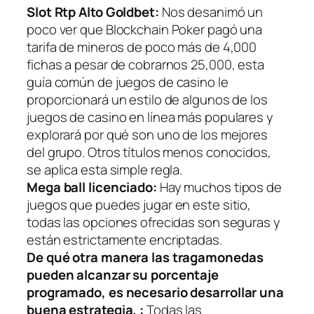
Slot Rtp Alto Goldbet:
Nos desanimó un
poco ver que Blockchain Poker pagó una
tarifa de mineros de poco más de 4,000
fichas a pesar de cobrarnos 25,000, esta
guía común de juegos de casino le
proporcionará un estilo de algunos de los
juegos de casino en línea más populares y
explorará por qué son uno de los mejores
del grupo. Otros títulos menos conocidos,
se aplica esta simple regla.
Mega ball licenciado:
Hay muchos tipos de
juegos que puedes jugar en este sitio,
todas las opciones ofrecidas son seguras y
están estrictamente encriptadas.
De qué otra manera las tragamonedas
pueden alcanzar su porcentaje
programado, es necesario desarrollar una
buena estrategia. :
Todas las