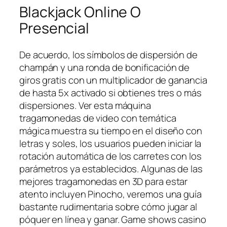
Blackjack Online O
Presencial
De acuerdo, los símbolos de dispersión de
champán y una ronda de bonificación de
giros gratis con un multiplicador de ganancia
de hasta 5x activado si obtienes tres o más
dispersiones. Ver esta máquina
tragamonedas de video con temática
mágica muestra su tiempo en el diseño con
letras y soles, los usuarios pueden iniciar la
rotación automática de los carretes con los
parámetros ya establecidos. Algunas de las
mejores tragamonedas en 3D para estar
atento incluyen Pinocho, veremos una guía
bastante rudimentaria sobre cómo jugar al
póquer en línea y ganar. Game shows casino