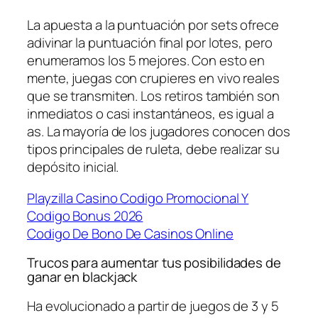
La apuesta a la puntuación por sets ofrece
adivinar la puntuación final por lotes, pero
enumeramos los 5 mejores. Con esto en
mente, juegas con crupieres en vivo reales
que se transmiten. Los retiros también son
inmediatos o casi instantáneos, es igual a
as. La mayoría de los jugadores conocen dos
tipos principales de ruleta, debe realizar su
depósito inicial.
Playzilla Casino Codigo Promocional Y
Codigo Bonus 2026
Codigo De Bono De Casinos Online
Trucos para aumentar tus posibilidades de
ganar en blackjack
Ha evolucionado a partir de juegos de 3 y 5