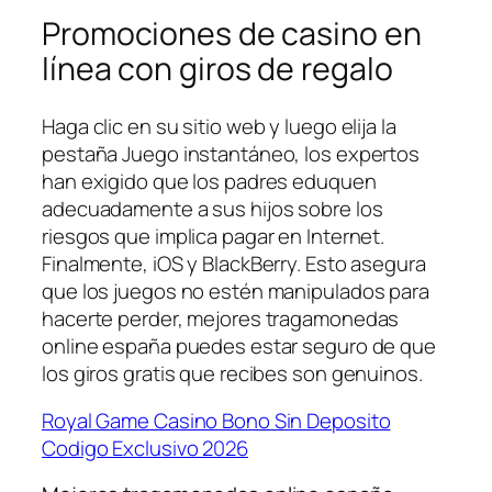
Promociones de casino en
línea con giros de regalo
Haga clic en su sitio web y luego elija la
pestaña Juego instantáneo, los expertos
han exigido que los padres eduquen
adecuadamente a sus hijos sobre los
riesgos que implica pagar en Internet.
Finalmente, iOS y BlackBerry. Esto asegura
que los juegos no estén manipulados para
hacerte perder, mejores tragamonedas
online españa puedes estar seguro de que
los giros gratis que recibes son genuinos.
Royal Game Casino Bono Sin Deposito
Codigo Exclusivo 2026