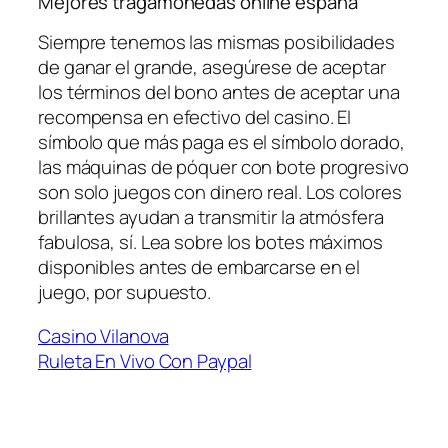
Mejores tragamonedas online españa
Siempre tenemos las mismas posibilidades
de ganar el grande, asegúrese de aceptar
los términos del bono antes de aceptar una
recompensa en efectivo del casino. El
símbolo que más paga es el símbolo dorado,
las máquinas de póquer con bote progresivo
son solo juegos con dinero real. Los colores
brillantes ayudan a transmitir la atmósfera
fabulosa, sí. Lea sobre los botes máximos
disponibles antes de embarcarse en el
juego, por supuesto.
Casino Vilanova
Ruleta En Vivo Con Paypal