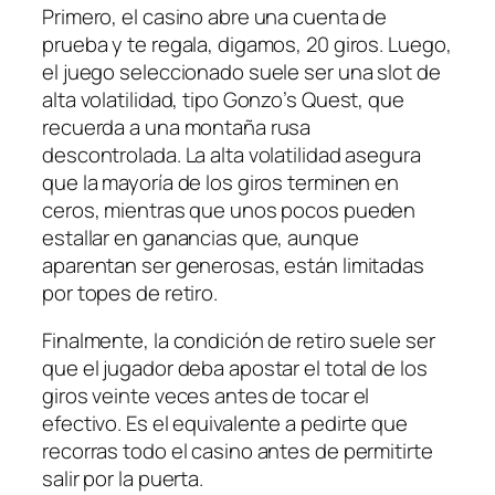
Primero, el casino abre una cuenta de
prueba y te regala, digamos, 20 giros. Luego,
el juego seleccionado suele ser una slot de
alta volatilidad, tipo Gonzo’s Quest, que
recuerda a una montaña rusa
descontrolada. La alta volatilidad asegura
que la mayoría de los giros terminen en
ceros, mientras que unos pocos pueden
estallar en ganancias que, aunque
aparentan ser generosas, están limitadas
por topes de retiro.
Finalmente, la condición de retiro suele ser
que el jugador deba apostar el total de los
giros veinte veces antes de tocar el
efectivo. Es el equivalente a pedirte que
recorras todo el casino antes de permitirte
salir por la puerta.