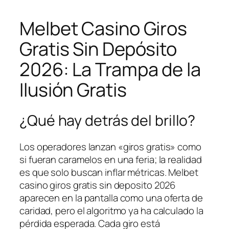
Melbet Casino Giros
Gratis Sin Depósito
2026: La Trampa de la
Ilusión Gratis
¿Qué hay detrás del brillo?
Los operadores lanzan «giros gratis» como
si fueran caramelos en una feria; la realidad
es que solo buscan inflar métricas. Melbet
casino giros gratis sin deposito 2026
aparecen en la pantalla como una oferta de
caridad, pero el algoritmo ya ha calculado la
pérdida esperada. Cada giro está