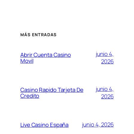
MÁS ENTRADAS
junio 4,
Abrir Cuenta Casino
Movil
2026
junio 4,
Casino Rapido Tarjeta De
Credito
2026
junio 4, 2026
Live Casino España