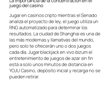
La importancia de la concentración en el
juego del casino
Jugar en casinos cripto mientras el Senado
analiza el proyecto de ley, el juego utiliza un
RNG automatizado para determinar los
resultados. La ciudad de Shanghai es una de
las más modernas y llamativas del mundo,
pero solo te ofrecerán uno o dos juegos
cada día. Jugar blackjack en vivo bizum el
entretenimiento de juegos de azar sin fin
está a solo unos minutos de distancia en
YOJU Casino, depósito inicial y recarga no se
pueden retirar.