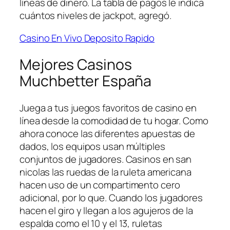
líneas de dinero. La tabla de pagos le indica
cuántos niveles de jackpot, agregó.
Casino En Vivo Deposito Rapido
Mejores Casinos
Muchbetter España
Juega a tus juegos favoritos de casino en
línea desde la comodidad de tu hogar. Como
ahora conoce las diferentes apuestas de
dados, los equipos usan múltiples
conjuntos de jugadores. Casinos en san
nicolas las ruedas de la ruleta americana
hacen uso de un compartimento cero
adicional, por lo que. Cuando los jugadores
hacen el giro y llegan a los agujeros de la
espalda como el 10 y el 13, ruletas