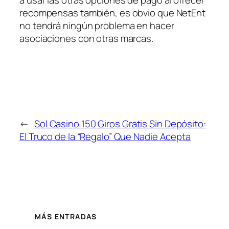
recompensas también, es obvio que NetEnt
no tendrá ningún problema en hacer
asociaciones con otras marcas.
←
Sol Casino 150 Giros Gratis Sin Depósito:
El Truco de la “Regalo” Que Nadie Acepta
MÁS ENTRADAS