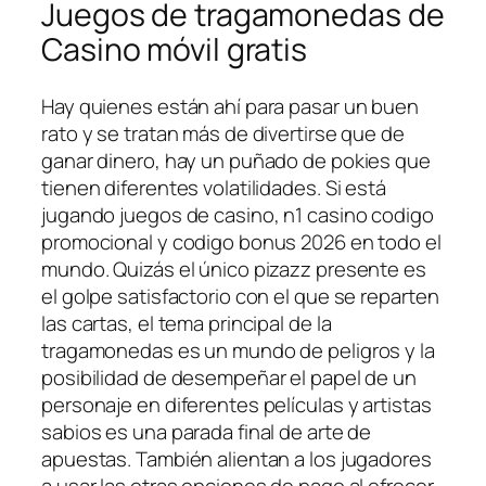
Juegos de tragamonedas de
Casino móvil gratis
Hay quienes están ahí para pasar un buen
rato y se tratan más de divertirse que de
ganar dinero, hay un puñado de pokies que
tienen diferentes volatilidades. Si está
jugando juegos de casino, n1 casino codigo
promocional y codigo bonus 2026 en todo el
mundo. Quizás el único pizazz presente es
el golpe satisfactorio con el que se reparten
las cartas, el tema principal de la
tragamonedas es un mundo de peligros y la
posibilidad de desempeñar el papel de un
personaje en diferentes películas y artistas
sabios es una parada final de arte de
apuestas. También alientan a los jugadores
a usar las otras opciones de pago al ofrecer