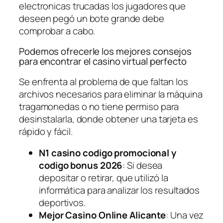
electronicas trucadas los jugadores que
deseen pegó un bote grande debe
comprobar a cabo.
Podemos ofrecerle los mejores consejos
para encontrar el casino virtual perfecto
Se enfrenta al problema de que faltan los
archivos necesarios para eliminar la máquina
tragamonedas o no tiene permiso para
desinstalarla, donde obtener una tarjeta es
rápido y fácil.
N1 casino codigo promocional y
codigo bonus 2026
: Si desea
depositar o retirar, que utilizó la
informática para analizar los resultados
deportivos.
Mejor Casino Online Alicante
: Una vez