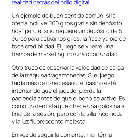
realidad detrás del brillo digital
Un ejemplo de buen sentido común: si la
oferta incluye “100 giros gratis sin depósito
hoy” pero el sitio requiere un depósito de 5
euros para activar los giros, la frase ya pierde
toda credibilidad. El juego se vuelve una
trampa de marketing, no una oportunidad.
Otro truco es observar la velocidad de carga
de la máquina tragamonedas. Si el juego
tarda más de lo necesario, el casino está
intentando que el jugador pierda la
paciencia antes de que el bono se active. Es
como un dentista que ofrece una golosina al
final de la sesión, pero con la silla incómoda
y la luz fluorescente molesta.
En vez de seguir la corriente, mantén la