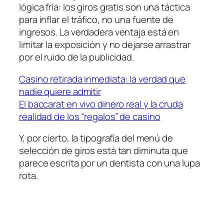
lógica fría: los giros gratis son una táctica
para inflar el tráfico, no una fuente de
ingresos. La verdadera ventaja está en
limitar la exposición y no dejarse arrastrar
por el ruido de la publicidad.
Casino retirada inmediata: la verdad que
nadie quiere admitir
El baccarat en vivo dinero real y la cruda
realidad de los “regalos” de casino
Y, por cierto, la tipografía del menú de
selección de giros está tan diminuta que
parece escrita por un dentista con una lupa
rota.