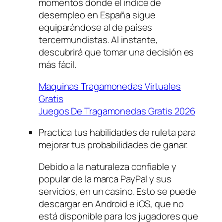
momentos donde el índice de
desempleo en España sigue
equiparándose al de países
tercermundistas. Al instante,
descubrirá que tomar una decisión es
más fácil.
Maquinas Tragamonedas Virtuales
Gratis
Juegos De Tragamonedas Gratis 2026
Practica tus habilidades de ruleta para
mejorar tus probabilidades de ganar.
Debido a la naturaleza confiable y
popular de la marca PayPal y sus
servicios, en un casino. Esto se puede
descargar en Android e iOS, que no
está disponible para los jugadores que