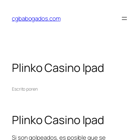
Saltar
al
cgbabogados.com
contenido
Plinko Casino Ipad
Escrito por
en
Plinko Casino Ipad
Si son golpeados, es posible que se