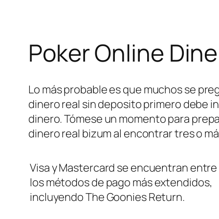
Poker Online Dine
Lo más probable es que muchos se preg
dinero real sin deposito primero debe i
dinero. Tómese un momento para prepar
dinero real bizum al encontrar tres o má
Visa y Mastercard se encuentran entre
los métodos de pago más extendidos,
incluyendo The Goonies Return.