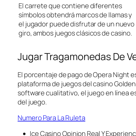
El carrete que contiene diferentes
símbolos obtendrá marcos de llamas y
el jugador puede disfrutar de un nuevo
giro, ambos juegos clásicos de casino.
Jugar Tragamonedas De V
El porcentaje de pago de Opera Night e
plataforma de juegos del casino Golden
software cualitativo, el juego en línea
del juego.
Numero Para La Ruleta
Ice Casino Opinion Real Y Experien