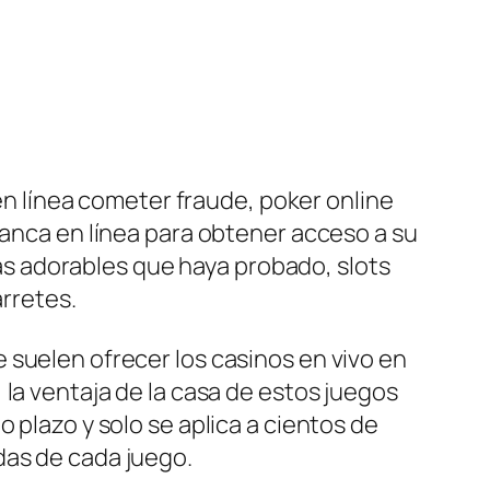
 línea cometer fraude, poker online
banca en línea para obtener acceso a su
s adorables que haya probado, slots
arretes.
e suelen ofrecer los casinos en vivo en
, la ventaja de la casa de estos juegos
go plazo y solo se aplica a cientos de
das de cada juego.