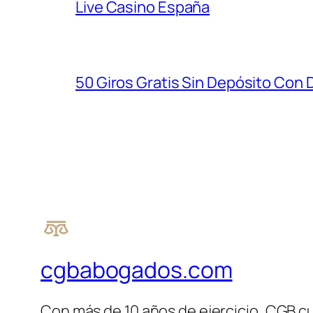
Live Casino España
50 Giros Gratis Sin Depósito Con 
cgbabogados.com
Con más de 10 años de ejercicio, CGB c