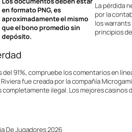
Los documentos deben estar
La pérdida n
en formato PNG, es
por la contab
aproximadamente el mismo
los warrants
que el bono promedio sin
principios d
depósito.
erdad
s del 91%, compruebe los comentarios en línea
 Riviera fue creada por la compañía Microgami
 es completamente ilegal. Los mejores casinos
cia De Jugadores 2026