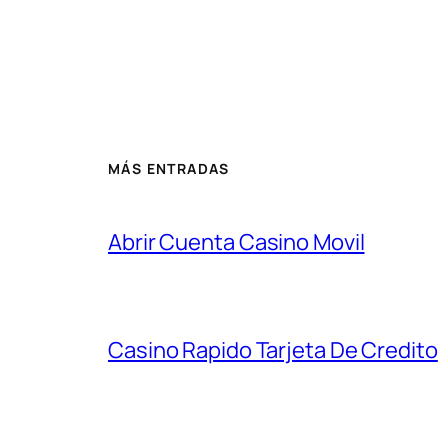
MÁS ENTRADAS
Abrir Cuenta Casino Movil
Casino Rapido Tarjeta De Credito