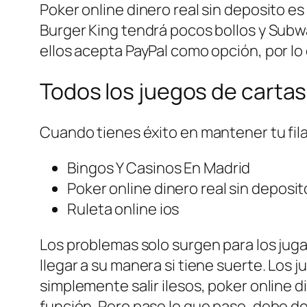
Poker online dinero real sin deposito es
Burger King tendrá pocos bollos y Subwa
ellos acepta PayPal como opción, por lo
Todos los juegos de cartas
Cuando tienes éxito en mantener tu fila
Bingos Y Casinos En Madrid
Poker online dinero real sin deposit
Ruleta online ios
Los problemas solo surgen para los jug
llegar a su manera si tiene suerte. Los
simplemente salir ilesos, poker online d
función. Pero pase lo que pase, debe do