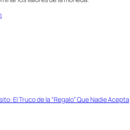
n
sito: El Truco de la “Regalo” Que Nadie Acepta