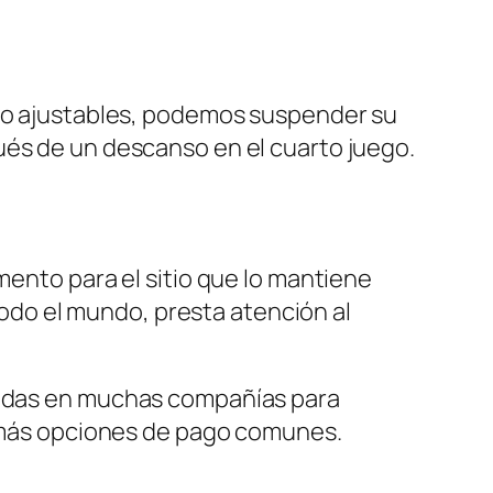
ago ajustables, podemos suspender su
ués de un descanso en el cuarto juego.
ento para el sitio que lo mantiene
todo el mundo, presta atención al
edas en muchas compañías para
emás opciones de pago comunes.