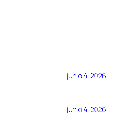
junio 4, 2026
junio 4, 2026