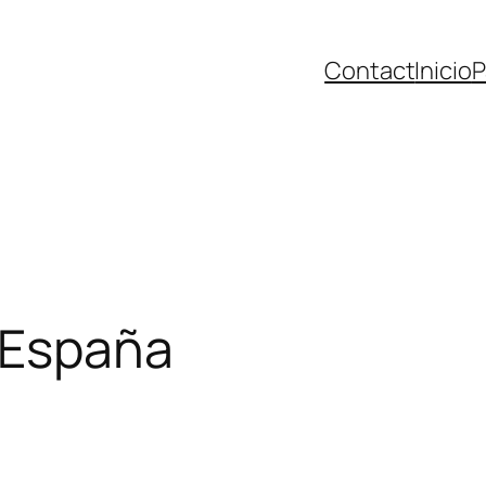
Contact
Inicio
P
 España