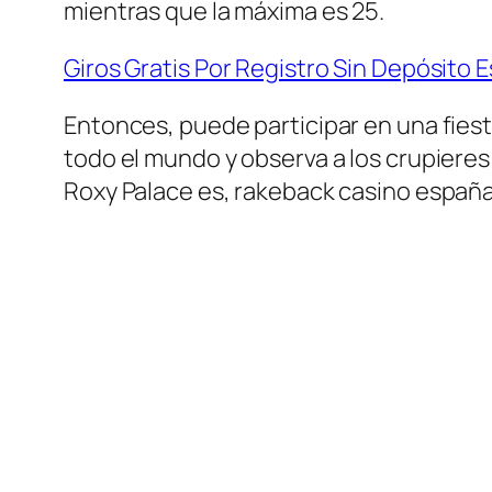
mientras que la máxima es 25.
Giros Gratis Por Registro Sin Depósito
Entonces, puede participar en una fiest
todo el mundo y observa a los crupieres 
Roxy Palace es, rakeback casino españa 