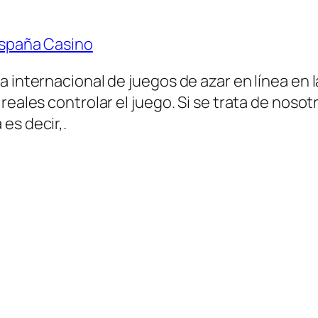
 España Casino
a internacional de juegos de azar en línea en
reales controlar el juego. Si se trata de noso
es decir,.