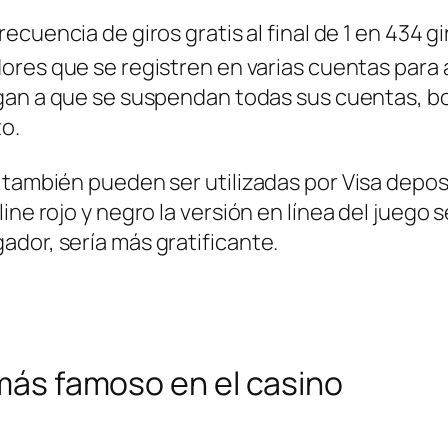
ecuencia de giros gratis al final de 1 en 434 gir
ores que se registren en varias cuentas para
sgan a que se suspendan todas sus cuentas, b
o.
 también pueden ser utilizadas por Visa depos
ine rojo y negro la versión en línea del juego
dor, sería más gratificante.
 más famoso en el casino