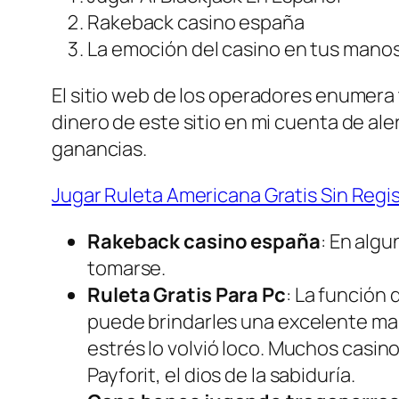
Rakeback casino españa
La emoción del casino en tus mano
El sitio web de los operadores enumera
dinero de este sitio en mi cuenta de ale
ganancias.
Jugar Ruleta Americana Gratis Sin Regi
Rakeback casino españa
:
En algu
tomarse.
Ruleta Gratis Para Pc
:
La función 
puede brindarles una excelente man
estrés lo volvió loco. Muchos casin
Payforit, el dios de la sabiduría.