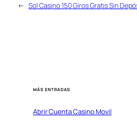
←
Sol Casino 150 Giros Gratis Sin Depó
MÁS ENTRADAS
Abrir Cuenta Casino Movil