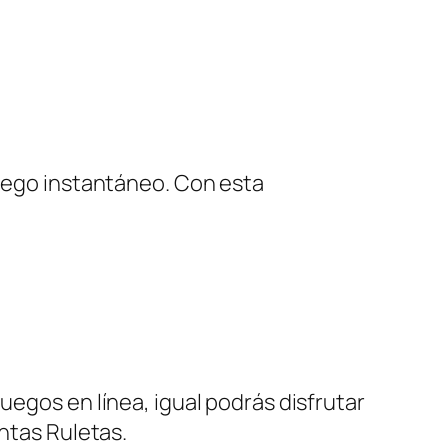
juego instantáneo. Con esta
uegos en línea, igual podrás disfrutar
intas Ruletas.