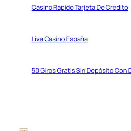
Casino Rapido Tarjeta De Credito
Live Casino España
50 Giros Gratis Sin Depósito Con 