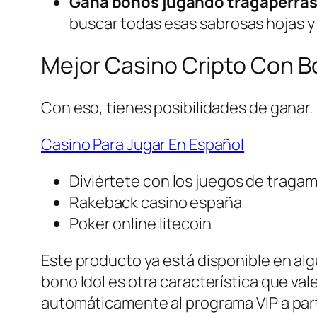
Gana bonos jugando tragaperras
buscar todas esas sabrosas hojas y 
Mejor Casino Cripto Con B
Con eso, tienes posibilidades de ganar.
Casino Para Jugar En Español
Diviértete con los juegos de traga
Rakeback casino españa
Poker online litecoin
Este producto ya está disponible en alg
bono Idol es otra característica que va
automáticamente al programa VIP a parti