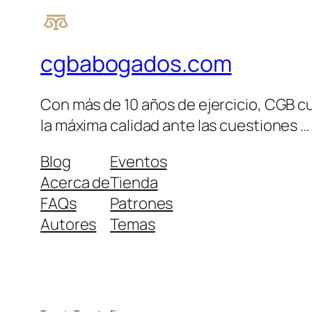
cgbabogados.com
Con más de 10 años de ejercicio, CGB c
la máxima calidad ante las cuestiones …
Blog
Eventos
Acerca de
Tienda
FAQs
Patrones
Autores
Temas