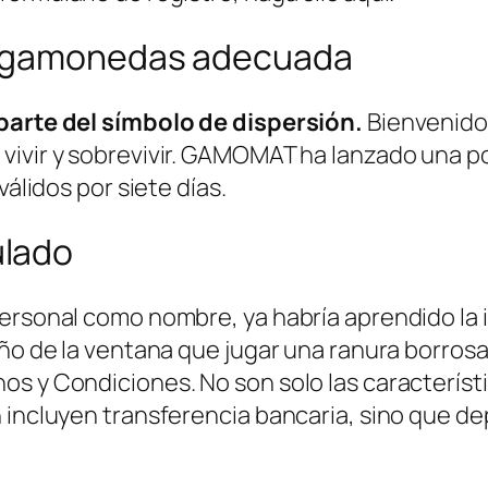
ragamonedas adecuada
aparte del símbolo de dispersión.
Bienvenido 
ivir y sobrevivir.
GAMOMAT ha lanzado una popu
válidos por siete días.
ulado
personal como nombre, ya habría aprendido la 
año de la ventana que jugar una ranura borros
s y Condiciones. No son solo las característi
 incluyen transferencia bancaria, sino que dep