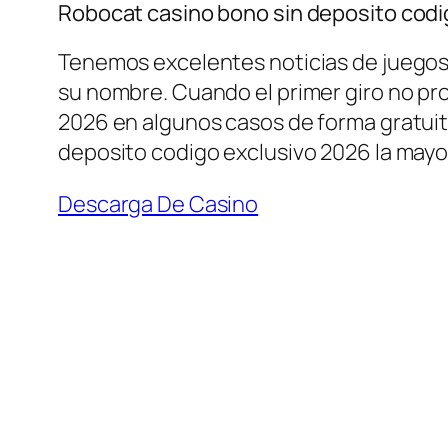
Robocat casino bono sin deposito codi
Tenemos excelentes noticias de juegos 
su nombre. Cuando el primer giro no p
2026 en algunos casos de forma gratuita
deposito codigo exclusivo 2026 la mayor
Descarga De Casino