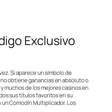
igo Exclusivo
 vez. Si aparece un símbolo de
o no obtiene ganancias en absoluto o
y muchos de los mejores casinos en
os sus títulos favoritos en su
 un Comodín Multiplicador. Los