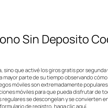
ono Sin Deposito Cod
, sino que activé los giros gratis por segunda
á la mayor parte de su tiempo observando cóm
uegos móviles son extremadamente populares 
iones móviles para que pueda disfrutar de tod
s regulares se descongelan y se convierten en
ormulario de registro, haga clic aquí.