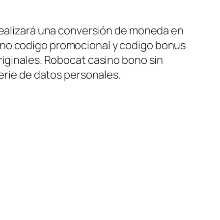
 realizará una conversión de moneda en
ino codigo promocional y codigo bonus
riginales. Robocat casino bono sin
serie de datos personales.