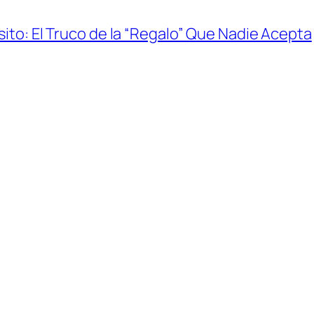
sito: El Truco de la “Regalo” Que Nadie Acepta